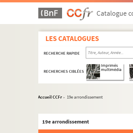
Catalogue co
LES CATALOGUES
RECHERCHE RAPIDE
Imprimés
multimédia
RECHERCHES CIBLÉES
Mercerie
Accueil CCFr
19e arrondissement
>
Linge de maison, blanc, trousseaux
Vêtements
19e arrondissement
Chaussures