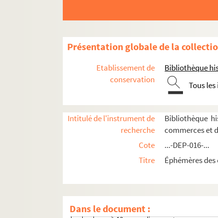
Chausseurs et marchands de chaussures
Paris
1er arrondissement
Présentation globale de la collecti
2e arrondissement
Etablissement de
Bibliothèque his
3e arrondissement
conservation
4e arrondissement
Tous les
5e arrondissement
6e arrondissement
Intitulé de l'instrument de
Bibliothèque h
7e arrondissement
recherche
commerces et d
8e arrondissement
Cote
...-DEP-016-...
9e arrondissement
Titre
Éphémères des 
10e arrondissement
11e arrondissement
12e arrondissement
Dans le document :