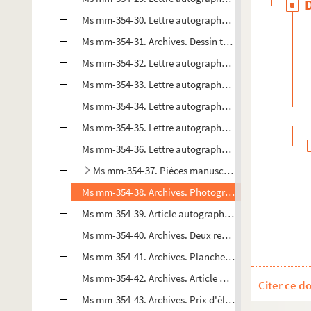
Ms mm-354-30. Lettre autographe signée Isidore Lebr
Ms mm-354-31. Archives. Dessin titré "
Salammbô
"
Ms mm-354-32. Lettre autographe signée Maxime Du
Ms mm-354-33. Lettre autographe signée Pierre-Ernes
Ms mm-354-34. Lettre autographe signée Pierre-Ernes
Ms mm-354-35. Lettre autographe signée Caroline Fra
Ms mm-354-36. Lettre autographe signée Calmann Le
Ms mm-354-37. Pièces manuscrites relatives à l'enc
Ms mm-354-38. Archives. Photographie d'Émile Zola de
Ms mm-354-39. Article autographe signé Jean Royère 
Ms mm-354-40. Archives. Deux reproductions de Gust
Ms mm-354-41. Archives. Planches illustrant une rep
Ms mm-354-42. Archives. Article manuscrit de Jérôme 
Citer ce d
Ms mm-354-43. Archives. Prix d'éloquence de M. Chaum