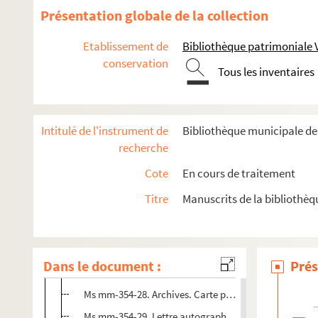
Ms mm-354-15. Lettre autographe signée Caroline Fra
Présentation globale de la collection
Ms mm-354-16. Archives. Vente Hôtel Drouot - Manusc
Etablissement de
Bibliothèque patrimoniale 
Ms mm-354-17. Archives. Carte postale autographe s
conservation
Tous les inventaires
Ms mm-354-18. Archives. Portrait de femmes
Ms mm-354-19. Lettre autographe signée Jules Dupla
Ms mm-354-20. Archives. Carte postale "Environs de Ry 
Intitulé de l'instrument de
Bibliothèque municipale de
Ms mm-354-21. Lettre autographe signée Jules Dupla
recherche
Ms mm-354-22. Archives. Carte postale autographe si
Cote
En cours de traitement
Ms mm-354-23. Lettre autographe signée Jules Janin 
Titre
Manuscrits de la bibliothè
Ms mm-354-24. Lettre autographe signée Alphonse Ka
Ms mm-354-25. Archives. Extrait de la Petite Histoire 
Ms mm-354-26. Archives. Dossier de coupures de pres
Dans le document :
Prés
Ms mm-354-27. Lettre autographe signée Louis Bouilh
Ms mm-354-28. Archives. Carte postale autographe sig
Ms mm-354-29. Lettre autographe signée Louis Bouilh