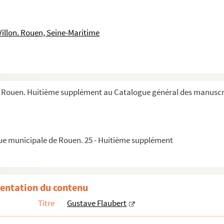
nklin-Grout
rits et Autographes de Gustave Flaubert et Autographes divers
Villon. Rouen, Seine-Maritime
ignée
n
(Seine-Inf.) / "
Madame Bovary
" - Le Pavillon de Rodolphe / ...
 Rouen. Huitième supplément au Catalogue général des manuscri
n
gnée Paul Delaunay "Environs de Rouen - CROISSET - Le Pavillon...
adressée à l'éditeur Curmer
que municipale de Rouen. 25 - Huitième supplément
rr
: "Flaubert intime"
se concernant Louis Bouilhet
entation du contenu
et à monsieur Bourdillot
Titre
Gustave Flaubert
née "La Normandie - "La C.P.A.M. / ROUEN - Statue et Fontaine...
et à un confrère