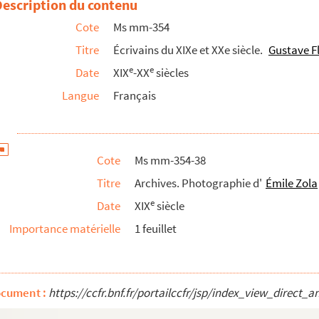
Description du contenu
un à Guillaume-Stanislas Trébutien
Cote
Ms mm-354
Titre
Écrivains du XIXe et XXe siècle.
Gustave F
 Camp
e
e
Date
XIX
-XX
siècles
t Pinard
Langue
Français
t Pinard
nklin-Grout
vy
Cote
Ms mm-354-38
rier de Gustave Flaubert acheté par Sacha Guitry
Titre
Archives. Photographie d'
Émile Zola
 la collection Félix Pottin
e
Date
XIX
siècle
: "Un important manuscrit inédit de Flaubert"
Importance matérielle
1 feuillet
ave Flaubert par Eugène Giraud
résentation de
Salammbô
, opéra de M. C. Du Locle
et Jean Tharaud : "Un ami des Goncourt et de Flaubert - Charl...
ocument :
https://ccfr.bnf.fr/portailccfr/jsp/index_view_dire
eix : "Le génie de Flaubert"