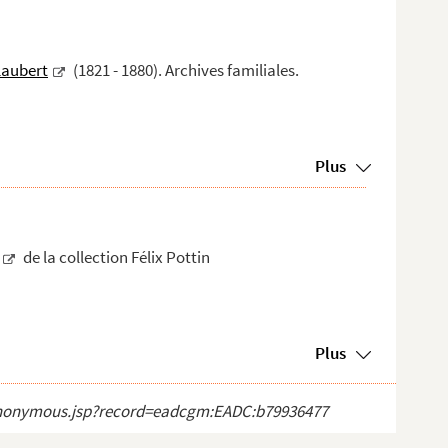
laubert
(1821 - 1880). Archives familiales.
Plus
de la collection Félix Pottin
Plus
ct_anonymous.jsp?record=eadcgm:EADC:b79936477