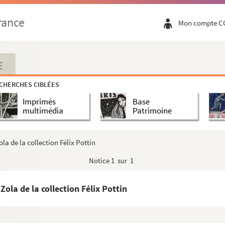
 laquelle Croisset est pointée
rance
Mon compte C
laubert
aroline Flaubert
E
aroline Flaubert
CHERCHES CIBLÉES
hille Flaubert
Imprimés
Base
hille Flaubert
multimédia
Patrimoine
t
t
a de la collection Félix Pottin
rt
Notice
1 sur 1
 Grout-Flaubert
mage de Gustave Flaubert.
la de la collection Félix Pottin
ville et l'éditeur Georges Charpentier pour l'édition des oeuvr...