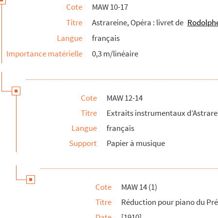
Cote
MAW 10-17
Titre
Astrareine, Opéra : livret de
Rodolph
Langue
français
Importance matérielle
0,3 m/linéaire
Cote
MAW 12-14
Titre
Extraits instrumentaux d’Astrare
Langue
français
Support
Papier à musique
Cote
MAW 14 (1)
Titre
Réduction pour piano du Pré
Date
[1910]