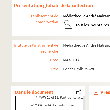
Présentation globale de la collection
Etablissement de
Médiathèque André Malraux
conservation
Tous les inventaires
Intitulé de l'instrument de
Médiathèque André Malraux
recherche
Œuvres musicales d’Emile Mawet
Cote
MAW 1-176
MAW 1-8. Musique pour orchestre
Titre
Fonds Emile MAWET
MAW 9. Quatuor à cordes
MAW 10-30. Musique vocale profane
MAW 10-17. Astrareine, Opéra : livret de Rodolphe d
Dans le document :
Prés
MAW 10 et 11. Partitions, réductions et parties 
MAW 12-14. Extraits instrumentaux d’Astrareine