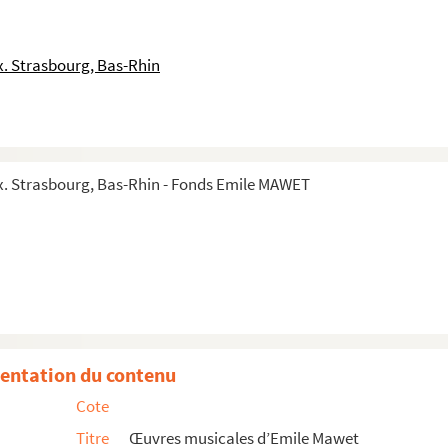
. Strasbourg, Bas-Rhin
. Strasbourg, Bas-Rhin - Fonds Emile MAWET
e Warsage, musique d'Emile Mawet
entation du contenu
instrumentales et vocales servant à la préparation de la représent...
Cote
Titre
Œuvres musicales d’Emile Mawet