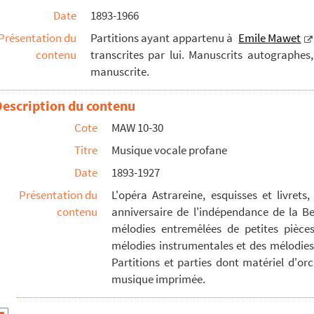
ion générale du Prélude au 2° acte
Date
1893-1966
ion générale de la Danse sacrée (début du 2e acte)
Présentation du
Partitions ayant appartenu à
Emile Mawet
contenu
transcrites par lui. Manuscrits autographes
ion générale du Cortège funèbre (fin du 2e acte)
manuscrite.
ns générale du Prélude au 2° acte, de la Danse sacrée et du Cortège...
de au 2° acte, le Cortège funèbre et la Danse sacrée, copie manusc...
Description du contenu
au 2° acte et du Cortège funèbre
Cote
MAW 10-30
anse sacrée en 2 exemplaires
Titre
Musique vocale profane
 l'oeuvre, et parties vocales
Date
1893-1927
eau pour chant et piano -[Musique imprimée]
Présentation du
L'opéra Astrareine, esquisses et livrets
contenu
anniversaire de l'indépendance de la B
mélodies entremêlées de petites pièce
, chœur mixte, voix d’enfants et harmonie composée pour les...
mélodies instrumentales et des mélodies
904) Baden-Baden ; mélodie pour [mezzo] et piano [manuscr...
Partitions et parties dont matériel d'o
musique imprimée.
e de A. de Lamartine) musique de Emile Mawet
élodies, chœurs, pièces pour piano