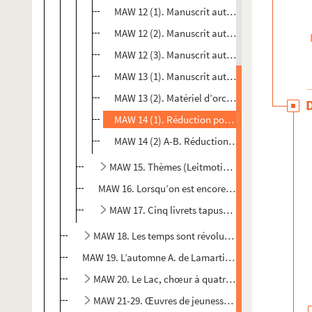
MAW 12 (1). Manuscrit autographe de la partit
MAW 12 (2). Manuscrit autographe de la partit
MAW 12 (3). Manuscrit autographe de la partit
MAW 13 (1). Manuscrit autographe des partitio
MAW 13 (2). Matériel d’orchestre pour le Prélu
MAW 14 (1). Réduction pour piano du Prélude 
MAW 14 (2) A-B. Réduction pour piano de la D
MAW 15. Thèmes (Leitmotive) et trame vocale de
MAW 16. Lorsqu’on est encore au printemps, rond
MAW 17. Cinq livrets tapuscrits d'Astrareine
MAW 18. Les temps sont révolus, Cantate pour Solo
MAW 19. L’automne A. de Lamartine, E. Mawet (août 1
MAW 20. Le Lac, chœur à quatre voix mixtes (poèm
MAW 21-29. Œuvres de jeunesse de Emile Mawet : m