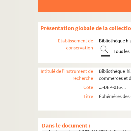
Banlieue
Seine-et-Marne
Présentation globale de la collecti
Yvelines
Hauts-de-Seine
Etablissement de
Bibliothèque his
conservation
Antony (92160)
Tous les
Asnières (92600)
Bois-Colombes (92270)
Intitulé de l'instrument de
Bibliothèque h
Boulogne-Billancourt (92100)
recherche
commerces et d
Chatenay-Malabry (92290)
Cote
...-DEP-016-...
8-DEP-016-0224. Madame Rittel -
Titre
Éphémères des 
4-DEP-016-0667. G. Francfort - 20
Levallois-Perret (92300)
Neuilly-sur-Seine (92200)
Dans le document :