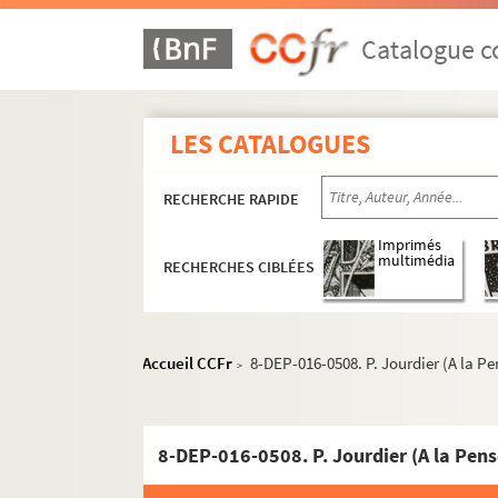
Catalogue co
LES CATALOGUES
RECHERCHE RAPIDE
Imprimés
multimédia
RECHERCHES CIBLÉES
Mercerie
Accueil CCFr
8-DEP-016-0508. P. Jourdier (A la P
>
Linge de maison, blanc, trousseaux
Vêtements
8-DEP-016-0508. P. Jourdier (A la Pens
Commerces de confection et de prêt-à-port
Paris