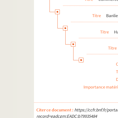
Titre
Banli
Titre
H
Titre
T
Importance matéri
Citer ce document :
https://ccfr.bnf.fr/por
record=eadcgm:EADC:b79935484