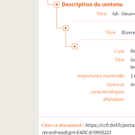
Description du contenu
GC - Bibliothèque poétique. Manuscrits in
Titre
GA - Oeuvr
GD - Bibliothèque poétique, éditions illus
GE - Bibliothèque poétique, éditions ordina
Titre
Œuvre
GF - Bibliothèque poétique. Publications sur
GG - Bibliothèque poétique. Archives sur 
Cote
Ré
Titre
G
le
Importance matérielle
1
Genre et
Im
caractéristiques
physiques
Citer ce document :
https://ccfr.bnf.fr/por
record=eadcgm:EADC:b79935221