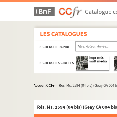
Catalogue co
LES CATALOGUES
RECHERCHE RAPIDE
Imprimés
multimédia
RECHERCHES CIBLÉES
A - Dossier biographique
B - Formation littéraire : études de Reverdy
C - Enseignements, conférences, commissaria
Accueil CCFr
Rés. Ms. 2594 (04 bis) (Geay GA 004 
>
D - Oeuvres poétiques et critiques
E - Correspondance
F - Réception de l'œuvre de Jean-Pierre Geay