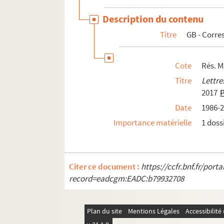
Description du contenu
Titre
GB - Corr
Cote
Rés. M
Titre
Lettre
2017
P
Date
1986-
Importance matérielle
1 dossi
Citer ce document :
https://ccfr.bnf.fr/por
record=eadcgm:EADC:b79932708
Plan du site
Mentions Légales
Accessibilit