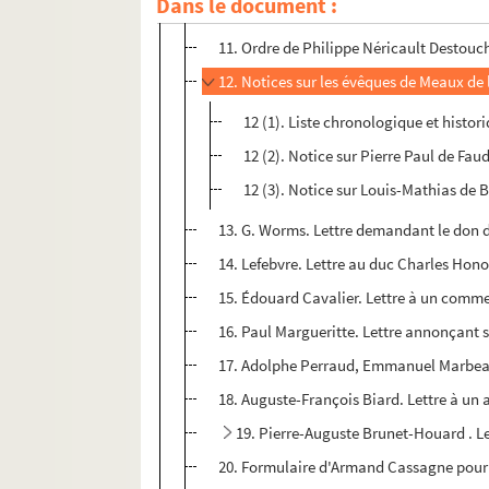
Dans le document :
10. Jean-Antoine Alavoine. Rapport au m
11. Ordre de Philippe Néricault Destouch
12. Notices sur les évêques de Meaux de l
12 (1). Liste chronologique et histo
12 (2). Notice sur Pierre Paul de Fau
12 (3). Notice sur Louis-Mathias de 
13. G. Worms. Lettre demandant le don d'u
14. Lefebvre. Lettre au duc Charles Hono
15. Édouard Cavalier. Lettre à un commer
16. Paul Margueritte. Lettre annonçant s
17. Adolphe Perraud, Emmanuel Marbeau, 
18. Auguste-François Biard. Lettre à un 
19. Pierre-Auguste Brunet-Houard . Le
20. Formulaire d'Armand Cassagne pour so