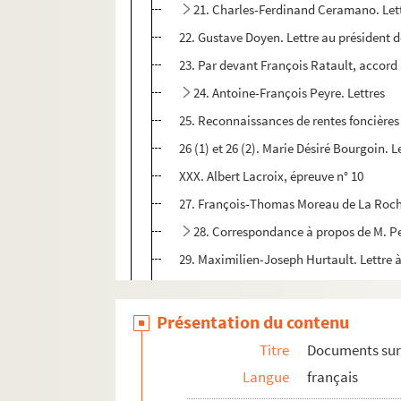
21. Charles-Ferdinand Ceramano. Let
22. Gustave Doyen. Lettre au président de
23. Par devant François Ratault, accord 
24. Antoine-François Peyre. Lettres
25. Reconnaissances de rentes foncières a
26 (1) et 26 (2). Marie Désiré Bourgoin. Le
XXX. Albert Lacroix, épreuve n° 10
27. François-Thomas Moreau de La Rochet
28. Correspondance à propos de M. Pe
29. Maximilien-Joseph Hurtault. Lettre 
30. Antoine Héron de Villefosse. Lettre à
31. Jean-Baptiste Colbert. Lettre à M. d
Présentation du contenu
32. Jules Pasdeloup. Lettre à M. Weber p
Titre
Documents sur
M. 88. André Pierre Desforges. L'office de sai
Langue
français