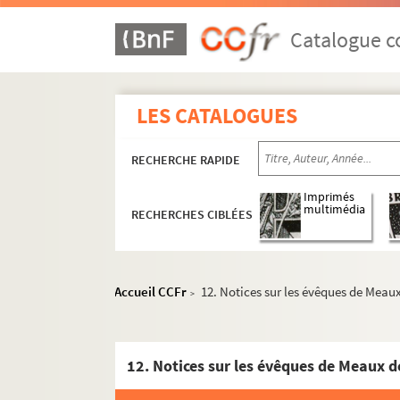
Catalogue co
LES CATALOGUES
RECHERCHE RAPIDE
Imprimés
multimédia
RECHERCHES CIBLÉES
Fonds Marie-Victoire-Jaquotot et Philippe-C
Accueil CCFr
12. Notices sur les évêques de Meaux 
>
Fonds Alfred-Sensier, suite
Fonds Paul-Legrand, manuscrits
Documents sur le département de Seine-et-Mar
12. Notices sur les évêques de Meaux de 
Manuscrits sur Avon