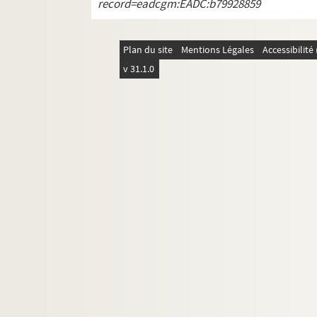
record=eadcgm:EADC:b79928859
D 511. Louis Hédelin. Les coutumes de Lorris, ba
Plan du site
Mentions Légales
Accessibilit
v 31.1.0