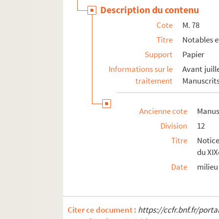
M. 90. Jacques Chaumette. La vie de sainct M
Description du contenu
M. 96. Jean Élie. Dissertation où l'on exami
Cote
M. 78
M. 111. Devant Me Ducruet, contrat de maria
Titre
Notables e
M. 112. Arpentage des terres de la ferme d'O
Support
Papier
M. 116. Mémoire et état de tous les lettres e
Informations sur le
Avant juill
M. 127. Arrêts d'Alexandre-François de La Ro
traitement
Manuscrits
M. 146. Acte concernant Charles de Boumet
M. 159. Sensuyt la vie de monsieur sainct Fi
Ancienne cote
Manusc
Division
12
Manuscrits sur le département du Doubs
Titre
Notice
Manuscrits sur le département de l'Orne
du XIX
Manuscrits sur Paris
Date
milieu
Manuscrits sur l'intendance de Paris
M. 84. Antoine Samuel Adam-Salomon. Lettre de
M. 110. Devant Me Henri Sébastien Blaze, vente 
Citer ce document :
https://ccfr.bnf.fr/por
M. 132. Lettres adressées à l'hôtel de Soyécourt