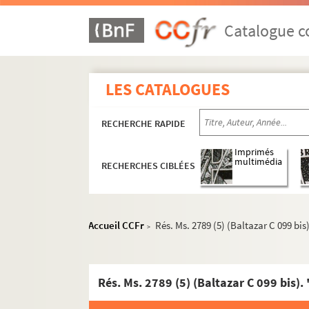
Rés. Ms. 3038 (Baltazar C 065). Los Marester
Rés. Ms. 3039 (Baltazar C 066). Lily in Autu
Catalogue co
Rés. Ms. 3040 (Baltazar C 067). Si ton corps
Rés. Ms. 3041 (Baltazar C 068). Fugitives
LES CATALOGUES
Rés. Ms. 3042 (Baltazar C 069). Gaminerie !
Rés. Ms. 3043 (Baltazar C 070). Pour J. P. S.[S
RECHERCHE RAPIDE
Rés. Ms. 3044 (Baltazar C 071). La ligne d'Ar
Rés. Ms. 3045 (Baltazar C 072). Intra-Muros
Imprimés
multimédia
RECHERCHES CIBLÉES
Rés. Ms. 3046 (Baltazar C 073). FrigilianaMo
Rés. Ms. 3047 (Baltazar C 074). La nuit aztèq
Rés. Ms. 3048 (Baltazar C 075). Jours tranquil
Accueil CCFr
Rés. Ms. 2789 (5) (Baltazar C 099 bis)
>
Rés. Ms. 3049 (Baltazar C 076). Au fil du temp
Rés. Ms. 3050 (Baltazar C 077). Prose du te
Rés. Ms. 3051 (Baltazar C 078). Ce monde sa
Rés. Ms. 2789 (5) (Baltazar C 099 bis). 
Rés. Ms. 3014 (Baltazar C 079). Life and de