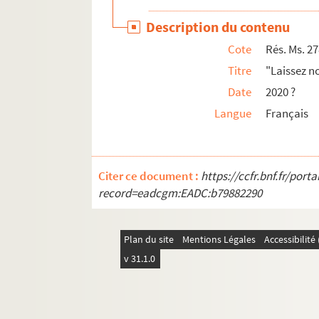
Description du contenu
Cote
Rés. Ms. 27
Titre
"Laissez no
Date
2020 ?
Langue
Français
Citer ce document :
https://ccfr.bnf.fr/por
record=eadcgm:EADC:b79882290
Plan du site
Mentions Légales
Accessibilit
v 31.1.0