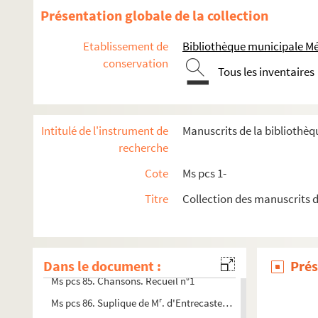
Présentation globale de la collection
Ms pcs 73. Collection de lettres d'historiens et de géograp
Ms pcs 74. Lettres d'Albert Camus
Etablissement de
Bibliothèque municipale M
Ms pcs 75. Ensemble de manuscrits de Louis Cornille
conservation
Tous les inventaires
Ms pcs 76. André de Richaud (1907-1968). Saint-Gens
Ms pcs 77. Marie-Antoinette Boyer. Giovinezza ! Giovinezza !
Ms pcs 78. Ensemble de lettres relatives à des personnalit
Intitulé de l'instrument de
Manuscrits de la bibliothè
recherche
Ms pcs 79. Conférences et spectacles organisés par plusieurs c
Ms pcs 80. Documents relatifs à l'administration du Cercle d
Cote
Ms pcs 1-
Ms pcs 81. Lettre autographe de Paul Cézanne à Octave Mirb
Titre
Collection des manuscrits d
Ms pcs 82. Documents relatifs à la famille Forbin d'Oppède
Ms pcs 83. Documents relatifs au peintre Ignaz Duvivier
Ms pcs 84. Le voyage de Youtcho
Dans le document :
Prés
Ms pcs 85. Chansons. Recueil n°1
r
Ms pcs 86. Suplique de M
. d'Entrecasteaux à la reine de Port