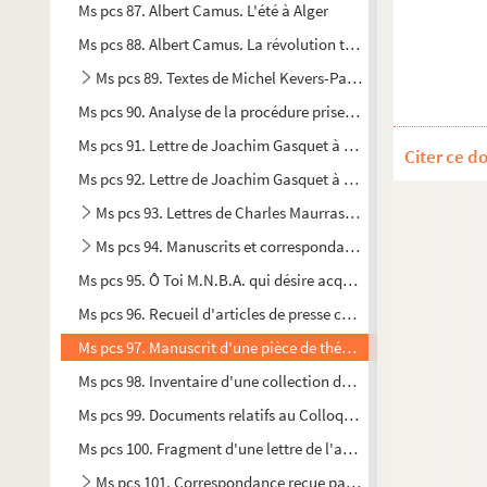
Ms pcs 87. Albert Camus. L'été à Alger
Ms pcs 88. Albert Camus. La révolution travestie
Ms pcs 89. Textes de Michel Kevers-Pascalis
Ms pcs 90. Analyse de la procédure prise à Aix
Ms pcs 91. Lettre de Joachim Gasquet à Joseph d'Arbaud
Citer ce d
Ms pcs 92. Lettre de Joachim Gasquet à Florian-Parmentier
Ms pcs 93. Lettres de Charles Maurras à Joachim Gasquet
Ms pcs 94. Manuscrits et correspondance de Marie et Joa
Ms pcs 95. Ô Toi M.N.B.A. qui désire acquérir de la science, sois 
Ms pcs 96. Recueil d'articles de presse concernant Paul Arène
Ms pcs 97. Manuscrit d'une pièce de théâtre
Ms pcs 98. Inventaire d'une collection de céramiques
Ms pcs 99. Documents relatifs au Colloque Maurice Blondel 
Ms pcs 100. Fragment d'une lettre de l'abbé Rive à propos de
Ms pcs 101. Correspondance reçue par Robert Ytier