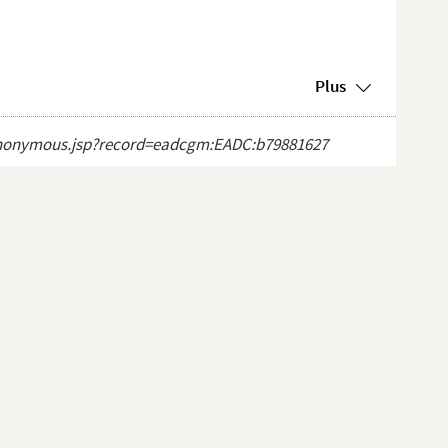
Plus
ct_anonymous.jsp?record=eadcgm:EADC:b79881627