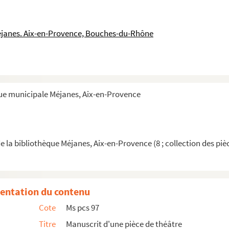
hes
éjanes. Aix-en-Provence, Bouches-du-Rhône
és provençales
que municipale Méjanes, Aix-en-Provence
ercles aixois, principalement le Cercle Saint-Mit...
e l'Odéon, à Aix-en-Provence
eau
e la bibliothèque Méjanes, Aix-en-Provence (8 ; collection des piè
entation du contenu
Cote
Ms pcs 97
ugal
Titre
Manuscrit d'une pièce de théâtre