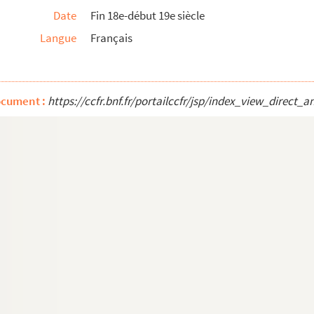
Date
Fin 18e-début 19e siècle
Langue
Français
ocument :
https://ccfr.bnf.fr/portailccfr/jsp/index_view_dire
chim Gasquet
diligent et la nuit et le jour, car la scienc...
organisé au Séminaire Saint-Luc, Aix-en-Provence
 la bibliothèque de Méjanes