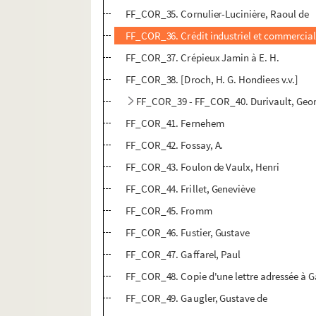
FF_COR_35. Cornulier-Lucinière, Raoul de
FF_COR_36. Crédit industriel et commercial
FF_COR_37. Crépieux Jamin à E. H.
FF_COR_38. [Droch, H. G. Hondiees v.v.]
FF_COR_39 - FF_COR_40. Durivault, Geo
FF_COR_41. Fernehem
FF_COR_42. Fossay, A.
FF_COR_43. Foulon de Vaulx, Henri
FF_COR_44. Frillet, Geneviève
FF_COR_45. Fromm
FF_COR_46. Fustier, Gustave
FF_COR_47. Gaffarel, Paul
FF_COR_48. Copie d'une lettre adressée à Gai
FF_COR_49. Gaugler, Gustave de