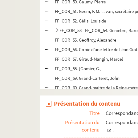
FF_COR_50. Gaumy, Pierre
FF_COR_51. Geem, F. M. L. van, secrétaire p
FF_COR_52. Gélis, Louis de
FF_COR_53 - FF_COR_54. Genièbre, Baro
FF_COR_55. Geoffroy, Alexandre
FF_COR_56. Copie d'une lettre de Léon Giot
FF_COR_57. Giraud-Mangin, Marcel
FF_COR_58. [Gomier, G.]
FF_COR_59. Grand-Carteret, John
FF_COR_60. Grand-maitre de la Reine-mère
FF_COR_61. Granel, Armand
Présentation du contenu
FF_COR_62. Gruau de la Barre, Modeste
Titre
Correspondan
FF_COR_63. Gÿsberti-Hodenjÿl, C. F.
Présentation du
Correspondanc
FF_COR_64 - FF_COR_65. Hartoy, Mauric
contenu
.
FF_COR_66. Irisson d'Hérisson, Maurice d'