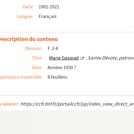
Date
1901-1921
ux
Langue
Français
o
es dieux
Description du contenu
Division
F. 2-8
quet
Titre
Marie Gasquet
.
Sainte Dévote, patro
Date
Années 1930 ?
portance matérielle
8 feuillets
diligent et la nuit et le jour, car la scienc...
ocument :
https://ccfr.bnf.fr/portailccfr/jsp/index_view_dire
organisé au Séminaire Saint-Luc, Aix-en-Provence
 la bibliothèque de Méjanes