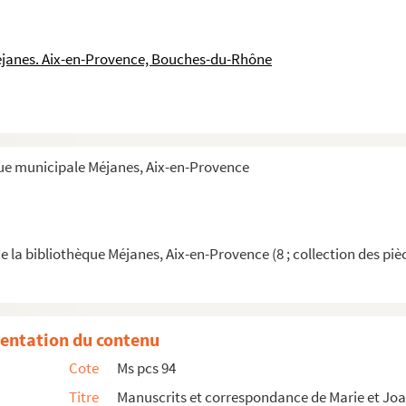
e l'Odéon, à Aix-en-Provence
eau
éjanes. Aix-en-Provence, Bouches-du-Rhône
que municipale Méjanes, Aix-en-Provence
ugal
e la bibliothèque Méjanes, Aix-en-Provence (8 ; collection des piè
entation du contenu
Cote
Ms pcs 94
Titre
Manuscrits et correspondance de Marie et Jo
m Gasquet