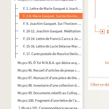
F. 1. Lettre de Marie Gasquet à Joachim Gasquet, son épo
F. 2-8. Marie Gasquet. Sainte Dévote, patronne de Monac
F. 9. Joachim Gasquet. Sur l'horizon du soir j'évoquerai l
F. 10-12. Joachim Gasquet. Méditation
F. 13-14. Lettre de Francis Carco à Joachim Gasquet
F. 15-16. Lettre de Lucie Delarue-Mardrus à Joachim Gas
F. 17. Carte postale de Maurice Denis à Joachim Gasquet
Im
Ms pcs 95. Ô Toi M.N.B.A. qui désire acquérir de la science, sois 
Ms pcs 96. Recueil d'articles de presse concernant Paul Arène
Ms pcs 97. Manuscrit d'une pièce de théâtre
Citer ce d
Ms pcs 98. Inventaire d'une collection de céramiques
Ms pcs 99. Documents relatifs au Colloque Maurice Blondel 
Ms pcs 100. Fragment d'une lettre de l'abbé Rive à propos de
Ms pcs 101. Correspondance reçue par Robert Ytier