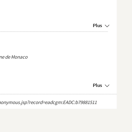
Plus
nne de Monaco
Plus
ct_anonymous.jsp?record=eadcgm:EADC:b79881511