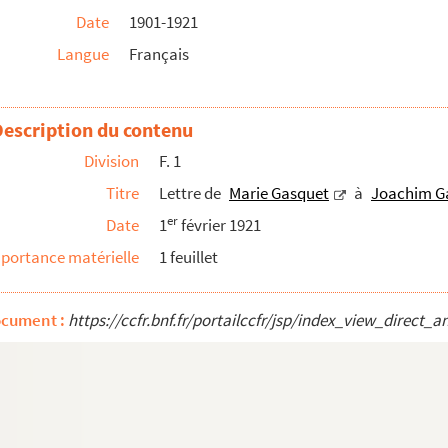
Date
1901-1921
ux
Langue
Français
o
es dieux
Description du contenu
Division
F. 1
quet
Titre
Lettre de
Marie Gasquet
à
Joachim G
er
Date
1
février 1921
portance matérielle
1 feuillet
diligent et la nuit et le jour, car la scienc...
ocument :
https://ccfr.bnf.fr/portailccfr/jsp/index_view_dire
organisé au Séminaire Saint-Luc, Aix-en-Provence
 la bibliothèque de Méjanes