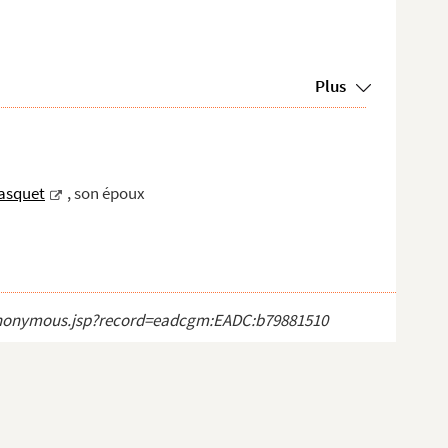
Plus
asquet
, son époux
ct_anonymous.jsp?record=eadcgm:EADC:b79881510