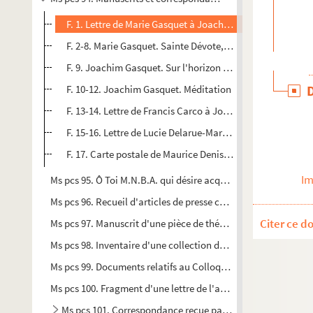
F. 1. Lettre de Marie Gasquet à Joachim Gasquet, son épo
F. 2-8. Marie Gasquet. Sainte Dévote, patronne de Monac
F. 9. Joachim Gasquet. Sur l'horizon du soir j'évoquerai l
F. 10-12. Joachim Gasquet. Méditation
F. 13-14. Lettre de Francis Carco à Joachim Gasquet
F. 15-16. Lettre de Lucie Delarue-Mardrus à Joachim Gas
F. 17. Carte postale de Maurice Denis à Joachim Gasquet
Im
Ms pcs 95. Ô Toi M.N.B.A. qui désire acquérir de la science, sois 
Ms pcs 96. Recueil d'articles de presse concernant Paul Arène
Citer ce d
Ms pcs 97. Manuscrit d'une pièce de théâtre
Ms pcs 98. Inventaire d'une collection de céramiques
Ms pcs 99. Documents relatifs au Colloque Maurice Blondel 
Ms pcs 100. Fragment d'une lettre de l'abbé Rive à propos de
Ms pcs 101. Correspondance reçue par Robert Ytier