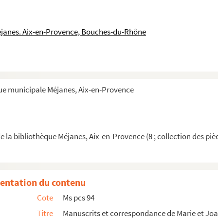
e l'Odéon, à Aix-en-Provence
eau
éjanes. Aix-en-Provence, Bouches-du-Rhône
que municipale Méjanes, Aix-en-Provence
ugal
e la bibliothèque Méjanes, Aix-en-Provence (8 ; collection des piè
entation du contenu
Cote
Ms pcs 94
Titre
Manuscrits et correspondance de Marie et Jo
m Gasquet