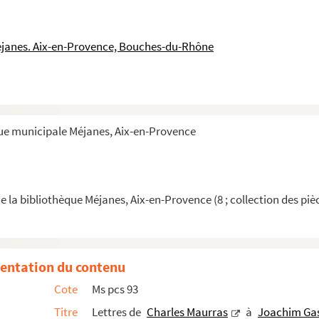
éjanes. Aix-en-Provence, Bouches-du-Rhône
és provençales
ercles aixois, principalement le Cercle Saint-Mit...
e l'Odéon, à Aix-en-Provence
que municipale Méjanes, Aix-en-Provence
eau
e la bibliothèque Méjanes, Aix-en-Provence (8 ; collection des piè
ugal
entation du contenu
Cote
Ms pcs 93
Titre
Lettres de
Charles Maurras
à
Joachim Ga