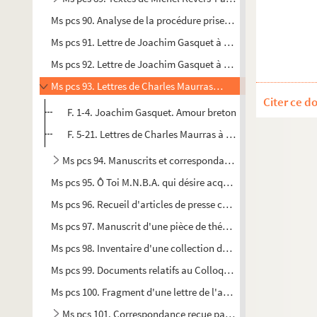
Ms pcs 90. Analyse de la procédure prise à Aix
Ms pcs 91. Lettre de Joachim Gasquet à Joseph d'Arbaud
Ms pcs 92. Lettre de Joachim Gasquet à Florian-Parmentier
Ms pcs 93. Lettres de Charles Maurras à Joachim Gasquet
Citer ce d
F. 1-4. Joachim Gasquet. Amour breton
F. 5-21. Lettres de Charles Maurras à Joachim Gasquet
Ms pcs 94. Manuscrits et correspondance de Marie et Joa
Ms pcs 95. Ô Toi M.N.B.A. qui désire acquérir de la science, sois 
Ms pcs 96. Recueil d'articles de presse concernant Paul Arène
Ms pcs 97. Manuscrit d'une pièce de théâtre
Ms pcs 98. Inventaire d'une collection de céramiques
Ms pcs 99. Documents relatifs au Colloque Maurice Blondel 
Ms pcs 100. Fragment d'une lettre de l'abbé Rive à propos de
Ms pcs 101. Correspondance reçue par Robert Ytier