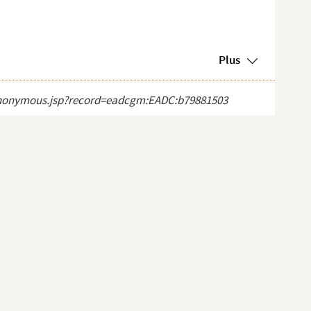
Plus
ct_anonymous.jsp?record=eadcgm:EADC:b79881503