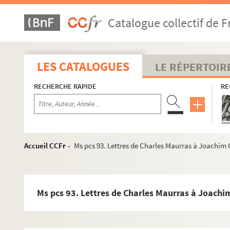
Ms pcs 61. Lettre écrite de Grasse au procureur aux comptes 
Catalogue collectif de F
Ms pcs 62. Lettre de Madame Roux-Alphéran à sa sœur
Ms pcs 63. Lettre du marquis Donatien Alphonse François de 
Ms pcs 64. Lettre d'Antoine de Sartine à M. Joseph Bougerel
LES CATALOGUES
LE RÉPERTOIR
Ms pcs 65. Lettres autographes d'Edmond Jaloux
RECHERCHE RAPIDE
RE
Ms pcs 66. Lettres de Jean-Louis Vaudoyer (1883-1963) à un d
Ms pcs 67. Lettres de Louise Colet
Ms pcs 68. Lettres adressées à monsieur François de Michel,
Ms pcs 69. Documents relatifs aux fresques de l'amphithéâ
Accueil CCFr
Ms pcs 93. Lettres de Charles Maurras à Joachim
>
Ms pcs 70. Documents relatifs à Pierre Brossolette
Ms pcs 71. Documents relatifs à une affaire de source sur le d
Ms pcs 72. Documents concernant Auguste Saurel et la fo
Ms pcs 93. Lettres de Charles Maurras à Joach
Ms pcs 73. Collection de lettres d'historiens et de géograp
Ms pcs 74. Lettres d'Albert Camus