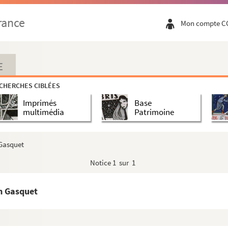
d'Aix-en-Provence
rance
Mon compte C
Sade, à son homme de loi Gaspard François Xavier Gau...
E
CHERCHES CIBLÉES
estinataire inconnu
Imprimés
Base
multimédia
Patrimoine
 avocat en parlement de Provence
tre des démonstrations anatomiques de l’école de chiru...
 Gasquet
Notice
1 sur 1
omaine de Molières, à Tourtour, pour laquelle la ...
ntaine Mary-Rose à Grans
im Gasquet
hes