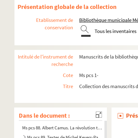
Ms pcs 75. Ensemble de manuscrits de Louis Cornille
Présentation globale de la collection
Ms pcs 76. André de Richaud (1907-1968). Saint-Gens
Etablissement de
Bibliothèque municipale M
Ms pcs 77. Marie-Antoinette Boyer. Giovinezza ! Giovinezza !
conservation
Tous les inventaires
Ms pcs 78. Ensemble de lettres relatives à des personnalit
Ms pcs 79. Conférences et spectacles organisés par plusieurs c
Ms pcs 80. Documents relatifs à l'administration du Cercle d
Intitulé de l'instrument de
Manuscrits de la bibliothè
Ms pcs 81. Lettre autographe de Paul Cézanne à Octave Mirb
recherche
Ms pcs 82. Documents relatifs à la famille Forbin d'Oppède
Cote
Ms pcs 1-
Ms pcs 83. Documents relatifs au peintre Ignaz Duvivier
Titre
Collection des manuscrits d
Ms pcs 84. Le voyage de Youtcho
Ms pcs 85. Chansons. Recueil n°1
r
Ms pcs 86. Suplique de M
. d'Entrecasteaux à la reine de Port
Dans le document :
Prés
Ms pcs 87. Albert Camus. L'été à Alger
Ms pcs 88. Albert Camus. La révolution travestie
Ms pcs 89. Textes de Michel Kevers-Pascalis