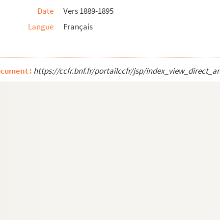
Date
Vers 1889-1895
Langue
Français
ocument :
https://ccfr.bnf.fr/portailccfr/jsp/index_view_dire
chim Gasquet
diligent et la nuit et le jour, car la scienc...
organisé au Séminaire Saint-Luc, Aix-en-Provence
 la bibliothèque de Méjanes