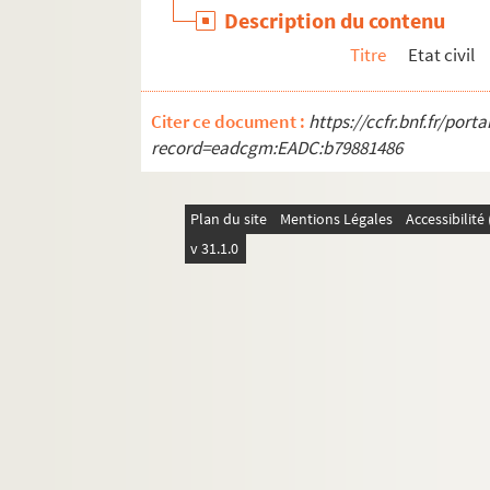
Description du contenu
Titre
Etat civil
Citer ce document :
https://ccfr.bnf.fr/por
record=eadcgm:EADC:b79881486
Plan du site
Mentions Légales
Accessibilit
v 31.1.0