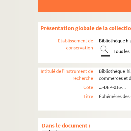
Commerces de confection et de prêt-à-port
Paris
1er arrondissement
Présentation globale de la collecti
2e arrondissement
Etablissement de
Bibliothèque his
3e arrondissement
conservation
Tous les
4e arrondissement
5e arrondissement
Intitulé de l'instrument de
Bibliothèque h
6e arrondissement
recherche
commerces et d
7e arrondissement
Cote
...-DEP-016-...
8e arrondissement
Titre
Éphémères des 
9e arrondissement
10e arrondissement
11e arrondissement
Dans le document :
12e arrondissement