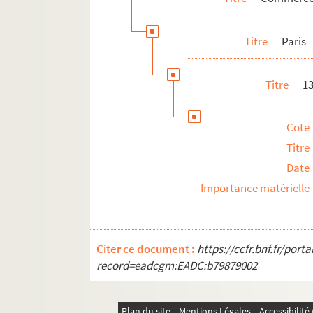
Titre
Paris
Titre
1
Cote
Titre
Date
Importance matérielle
Citer ce document :
https://ccfr.bnf.fr/por
record=eadcgm:EADC:b79879002
Plan du site
Mentions Légales
Accessibilit