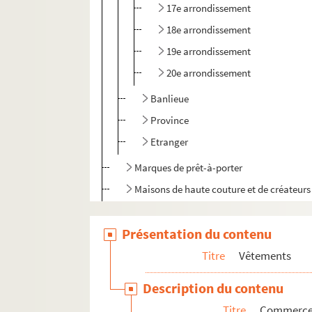
17e arrondissement
18e arrondissement
19e arrondissement
20e arrondissement
Banlieue
Province
Etranger
Marques de prêt-à-porter
Maisons de haute couture et de créateurs
Commerce d'entretien : teinturerie, stopp
Présentation du contenu
Chaussures
Titre
Vêtements
Chapeaux
Accessoires
Description du contenu
Titre
Commerces 