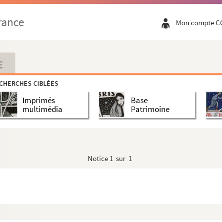
rance
Mon compte C
E
CHERCHES CIBLÉES
Imprimés
Base
multimédia
Patrimoine
Notice
1 sur 1