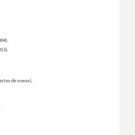
004).
013).
artes de voeux).
.