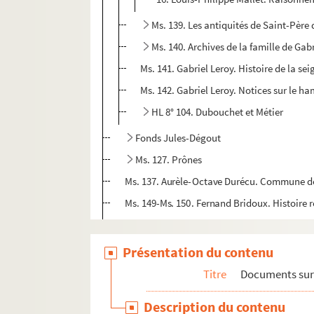
Ms. 139. Les antiquités de Saint-Père 
Ms. 140. Archives de la famille de Gab
Ms. 141. Gabriel Leroy. Histoire de la se
Ms. 142. Gabriel Leroy. Notices sur le h
HL 8° 104. Dubouchet et Métier
Fonds Jules-Dégout
Ms. 127. Prônes
Ms. 137. Aurèle-Octave Durécu. Commune de 
Ms. 149-Ms. 150. Fernand Bridoux. Histoire 
Ms. 185. André Endrès. Notes et document
Ms. 186. Lucien de Rosny. Atlas historique, d
Présentation du contenu
HL 8° 61. Notices sur le département de 
Titre
Documents sur
HL 8° 363. Marc-Romain Bruneau. Usages 
Description du contenu
Documents sur Melun