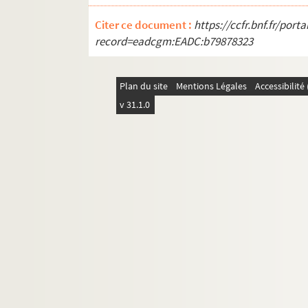
Citer ce document :
https://ccfr.bnf.fr/por
record=eadcgm:EADC:b79878323
Plan du site
Mentions Légales
Accessibilit
v 31.1.0