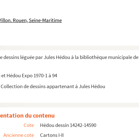
tant un plateau / Boucher, François (1703-1770)
Villon. Rouen, Seine-Maritime
 de dessins léguée par Jules Hédou à la bibliothèque municipale d
IN, Gabriel de (1724-1780)
 et Hédou Expo 1970-1 à 94
Collection de dessins appartenant à Jules Hédou
l (1691-1752)
entation du contenu
Cote
Hédou dessin 14242-14590
Ancienne cote
Cartons I-II