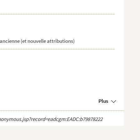
 ancienne (et nouvelle attributions)
Plus
ct_anonymous.jsp?record=eadcgm:EADC:b79878222