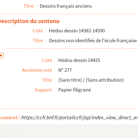
Titre
Dessins français anciens
Description du contenu
Cote
Hédou dessin 14382-14590
Titre
Dessins non identifiés de l'école française
Cote
Hédou dessin 14425
Ancienne cote
N° 277
EK Abraham (1596-1675)
Titre
(Sans titre) / (Sans attribution)
nteau / (Entourage de) JORDAENS Jacob (1593-1678)
Support
Papier filigrané
ocument :
https://ccfr.bnf.fr/portailccfr/jsp/index_view_dire
que