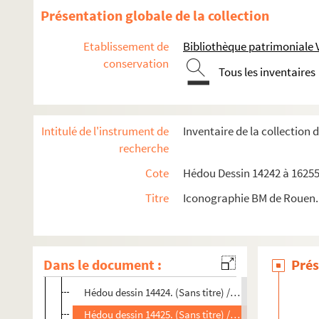
Hédou dessin 14408. Étude de serviteur debout présen
Présentation globale de la collection
Hédou dessin 14409. (Sans titre) / (Sans attribution)
Etablissement de
Bibliothèque patrimoniale 
Hédou dessin 14410. (Sans titre) / (Sans attribution)
conservation
Tous les inventaires
Hédou dessin 14412. (Sans titre) / Signé "Robert"
Hédou dessin 14413. (Sans titre) / (H. Robert)
Hédou dessin 14414. (Sans titre) / (Sans attribution)
Intitulé de l'instrument de
Inventaire de la collection
Hédou dessin 14415-14416 / (Attribué à) SAINT-AUB
recherche
Hédou dessin 14417. (Sans titre) / (Sans attribution)
Cote
Hédou Dessin 14242 à 16255
Hédou dessin 14418. (Sans titre) / (Sans attribution)
Titre
Iconographie BM de Rouen. 
Hédou dessin 14419. (Sans titre) / (Sans attribution)
Hédou dessin 14420. Minerve / (Attribué à) EGELL Pau
Hédou dessin 14421. (Sans titre) / (Sans attribution)
Dans le document :
Prés
Hédou dessin 14423. (Sans titre) / (Sans attribution)
Hédou dessin 14424. (Sans titre) / (Sans attribution)
Hédou dessin 14425. (Sans titre) / (Sans attribution)