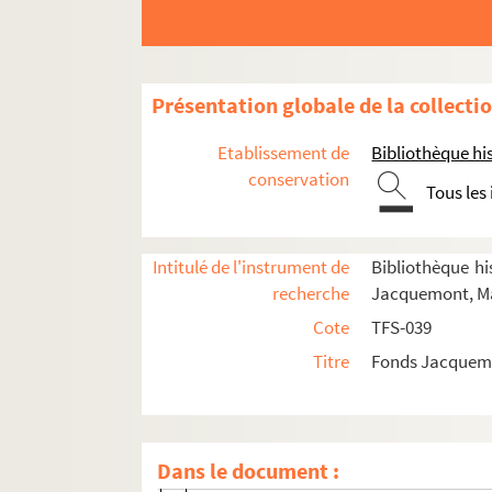
Présentation globale de la collecti
Etablissement de
Bibliothèque his
conservation
Vie professionnelle
Tous les
Acteur
Metteur en scène
Intitulé de l'instrument de
Bibliothèque his
recherche
Jacquemont, Ma
Directeur de théâtre, de festivals, de co
Cote
TFS-039
Spectateur
Titre
Fonds Jacquemo
Documentation
Ecrivain
Scénariste
Dans le document :
Enseignement