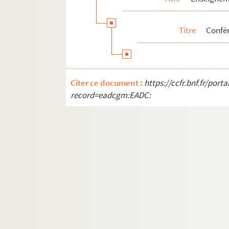
Titre
Confé
Citer ce document :
https://ccfr.bnf.fr/por
record=eadcgm:EADC: