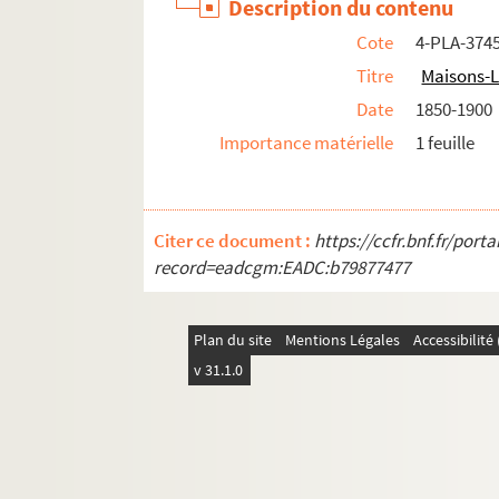
Description du contenu
Cote
4-PLA-374
Titre
Maisons-L
Date
1850-1900
Importance matérielle
1 feuille
Citer ce document :
https://ccfr.bnf.fr/por
record=eadcgm:EADC:b79877477
Plan du site
Mentions Légales
Accessibilit
v 31.1.0