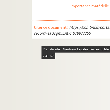
Importance matérielle
Citer ce document :
https://ccfr.bnf.fr/por
record=eadcgm:EADC:b79877256
Plan du site
Mentions Légales
Accessibilit
v 31.1.0