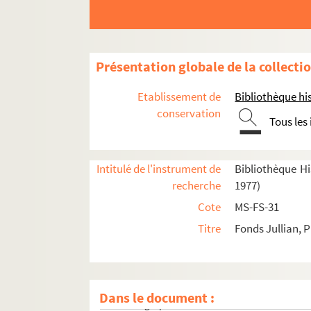
Présentation globale de la collecti
Etablissement de
Bibliothèque his
conservation
Tous les
Intitulé de l'instrument de
Bibliothèque His
recherche
1977)
Cote
MS-FS-31
Titre
Fonds Jullian, P
Oeuvres littéraires
Oeuvres graphiques
Correspondance
Dans le document :
Photographies