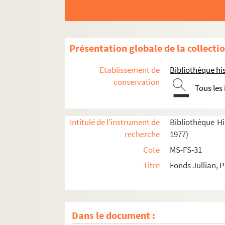
Présentation globale de la collecti
Etablissement de
Bibliothèque his
conservation
Tous les
Oeuvres littéraires
Intitulé de l'instrument de
Bibliothèque His
Oeuvres graphiques
recherche
1977)
Correspondance
Cote
MS-FS-31
Photographies
Titre
Fonds Jullian, P
Papiers personnels
Documents relatifs à la publication des oeuvr
Articles et documents sur Philippe Jullian
Dans le document :
Papiers de famille