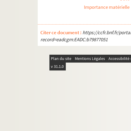
Importance matérielle
Citer ce document :
https://ccfr.bnf.fr/por
record=eadcgm:EADC:b79877051
Plan du site
Mentions Légales
Accessibilit
v 31.1.0