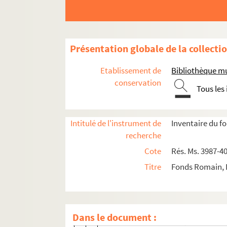
Présentation globale de la collecti
Etablissement de
Bibliothèque mu
conservation
Rés. Ms. 3987-4051. Oeuvres de Louis de Romai
Tous les
Musique symphonique
Musique instrumentale
Intitulé de l'instrument de
Inventaire du f
recherche
Musique vocale
Cote
Rés. Ms. 3987-4
Voix et orchestre
Titre
Fonds Romain, L
Voix et piano
Rés. Ms. 4018.
Ariane
Rés. Ms. 4019.
Ballade à la lune
Dans le document :
Rés. Ms. 4020.
C'est là qu'il m'a lais