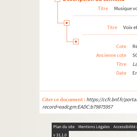
Titre
Musique v
Titre
Voix e
Cote
Ré
Ancienne cote
SC
Titre
L
Date
En
Citer ce document :
https://ccfr.bnf.fr/por
record=eadcgm:EADC:b79875957
Plan du site
Mentions Légales
Accessibilit
v 31.1.0