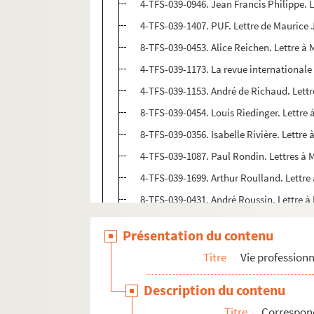
4-TFS-039-0946. Jean Francis Philippe.
4-TFS-039-1407. PUF. Lettre de Mauric
8-TFS-039-0453. Alice Reichen. Lettre 
4-TFS-039-1173. La revue international
4-TFS-039-1153. André de Richaud. Let
8-TFS-039-0454. Louis Riedinger. Lettr
8-TFS-039-0356. Isabelle Rivière. Lettr
4-TFS-039-1087. Paul Rondin. Lettres à
4-TFS-039-1699. Arthur Roulland. Lettr
8-TFS-039-0431. André Roussin. Lettre 
4-TFS-039-0972. Jean-Michel Rouzière. 
Présentation du contenu
8-TFS-039-0326. Claude Roy. Lettres à
Titre
Vie professionn
4-TFS-039-0938. Pierre Sabbagh et Xavi
4-TFS-039-1695. Catherine Salviat. Let
Description du contenu
8-TFS-039-0425. Claude Santelli. Lettr
Titre
Correspon