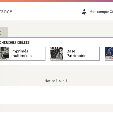
rance
Mon compte C
E
CHERCHES CIBLÉES
Imprimés
Base
multimédia
Patrimoine
Notice
1 sur 1