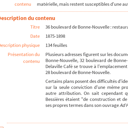
contenu
matérielle, mais restent susceptibles d'une au
Description du contenu
Titre
36 boulevard de Bonne-Nouvelle : restau
tion intérieurs
Date
1875-1898
Description physique
134 feuilles
Présentation du
Plusieurs adresses figurent sur les docu
Bonne-Nouvelle, 32 boulevard de Bonne-No
contenu
Delaville Café se trouve à l'emplacement
28 boulevard de Bonne-Nouvelle.
Certains plans posent des difficultés d'id
u des Fleurs
sur la seule conviction d'une même pro
autre attribution. On sait cependant 
Bessières étaient "de construction et de
ses propres termes dans son ouvrage
Ad 
-Saint-Honoré
go