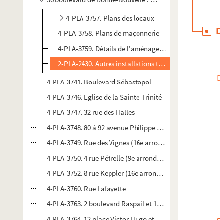
4-PLA-3757. Plans des locaux
4-PLA-3758. Plans de maçonnerie
4-PLA-3759. Détails de l'aménagement et de la décora
2-PLA-2430. Autres installations techniques
4-PLA-3741. Boulevard Sébastopol
4-PLA-3746. Eglise de la Sainte-Trinité
4-PLA-3747. 32 rue des Halles
4-PLA-3748. 80 à 92 avenue Philippe Auguste
4-PLA-3749. Rue des Vignes (16e arrondissement), Châtea
4-PLA-3750. 4 rue Pétrelle (9e arrondissement)
4-PLA-3752. 8 rue Keppler (16e arrondissement)
4-PLA-3760. Rue Lafayette
4-PLA-3763. 2 boulevard Raspail et 131 rue du Faubourg
4-PLA-3764. 12 place Victor Hugo et 74 avenue Victor Hu