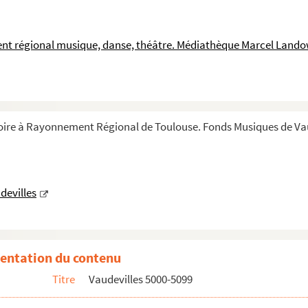
nt régional musique, danse, théâtre. Médiathèque Marcel Lando
s
ire à Rayonnement Régional de Toulouse. Fonds Musiques de Vau
devilles
entation du contenu
Titre
Vaudevilles 5000-5099