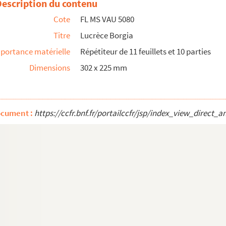
Description du contenu
 de Monsieur Béancourt
Cote
FL MS VAU 5080
Titre
Lucrèce Borgia
portance matérielle
Répétiteur de 11 feuillets et 10 parties
Dimensions
302 x 225 mm
ocument :
https://ccfr.bnf.fr/portailccfr/jsp/index_view_dire
Sylvain Mangeant