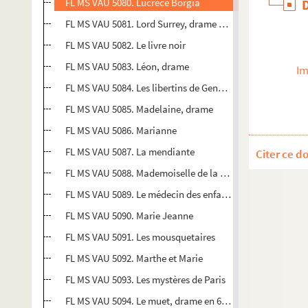
FL MS VAU 5080. Lucrèce Borgia
FL MS VAU 5081. Lord Surrey, drame en 5 actes. Musique
FL MS VAU 5082. Le livre noir
FL MS VAU 5083. Léon, drame
Im
FL MS VAU 5084. Les libertins de Genève
FL MS VAU 5085. Madelaine, drame
FL MS VAU 5086. Marianne
FL MS VAU 5087. La mendiante
Citer ce d
FL MS VAU 5088. Mademoiselle de la Faille
FL MS VAU 5089. Le médecin des enfants
FL MS VAU 5090. Marie Jeanne
FL MS VAU 5091. Les mousquetaires
FL MS VAU 5092. Marthe et Marie
FL MS VAU 5093. Les mystères de Paris
FL MS VAU 5094. Le muet, drame en 6 actes, musique de 