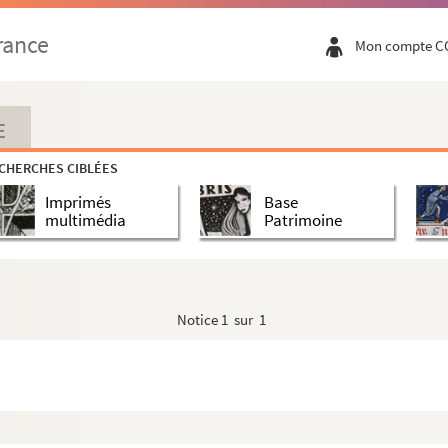
 et 12 tableaux
rance
Mon compte C
ée Artus
E
CHERCHES CIBLÉES
Imprimés
Base
multimédia
Patrimoine
Notice
1 sur 1