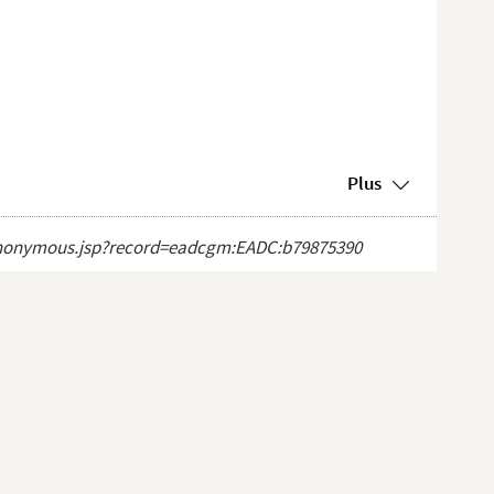
Plus
ct_anonymous.jsp?record=eadcgm:EADC:b79875390