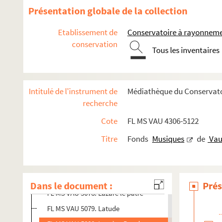
FL MS VAU 5066. François le Champy
Présentation globale de la collection
FL MS VAU 5067. Le fils du diable
Etablissement de
Conservatoire à rayonneme
FL MS VAU 5068. El gitano, drame
conservation
Tous les inventaires
FL MS VAU 5070. Gaspardo le pecheur, drame
FL MS VAU 5071. Georges et Thérèse ou Les deux orphelin
FL MS VAU 5072. Georges et Marie
Intitulé de l'instrument de
Médiathèque du Conservato
FL MS VAU 5073. L’honneur de la maison, drame
recherche
FL MS VAU 5074. Il y a seize ans, drame
Cote
FL MS VAU 4306-5122
FL MS VAU 5075. Jenny l’ouvrière
Titre
Fonds
Musiques
de
Vau
FL MS VAU 5076. Jean le Cocher, drame
FL MS VAU 5076 bis. La jeunesse des mousquetaires
FL MS VAU 5077. Kean
Dans le document :
Prés
FL MS VAU 5078. Lazare le pâtre
FL MS VAU 5079. Latude