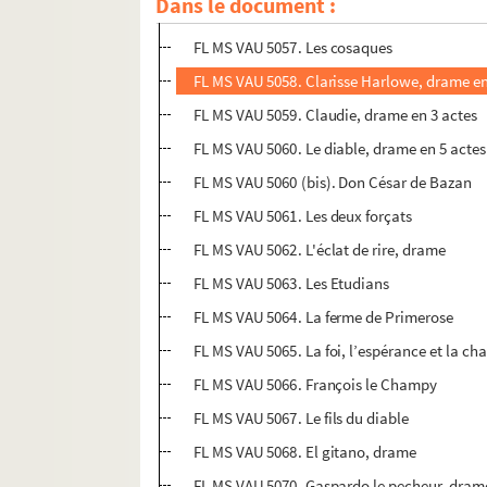
Dans le document :
FL MS VAU 5056. Les chevaux du Caroussel
FL MS VAU 5057. Les cosaques
FL MS VAU 5058. Clarisse Harlowe, drame en
FL MS VAU 5059. Claudie, drame en 3 actes
FL MS VAU 5060. Le diable, drame en 5 actes
FL MS VAU 5060 (bis). Don César de Bazan
FL MS VAU 5061. Les deux forçats
FL MS VAU 5062. L'éclat de rire, drame
FL MS VAU 5063. Les Etudians
FL MS VAU 5064. La ferme de Primerose
FL MS VAU 5065. La foi, l’espérance et la cha
FL MS VAU 5066. François le Champy
FL MS VAU 5067. Le fils du diable
FL MS VAU 5068. El gitano, drame
FL MS VAU 5070. Gaspardo le pecheur, dram