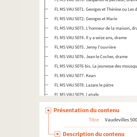
FL MS VAU 5071. Georges et Thérèse ou Les 
FL MS VAU 5072. Georges et Marie
FL MS VAU 5073. L’honneur de la maison, d
FL MS VAU 5074. Il y a seize ans, drame
FL MS VAU 5075. Jenny l’ouvrière
FL MS VAU 5076. Jean le Cocher, drame
FL MS VAU 5076 bis. La jeunesse des mousqu
FL MS VAU 5077. Kean
FL MS VAU 5078. Lazare le pâtre
FL MS VAU 5079. Latude
FL MS VAU 5080. Lucrèce Borgia
Présentation du contenu
FL MS VAU 5081. Lord Surrey, drame en 5 ac
Titre
Vaudevilles 50
FL MS VAU 5082. Le livre noir
FL MS VAU 5083. Léon, drame
Description du contenu