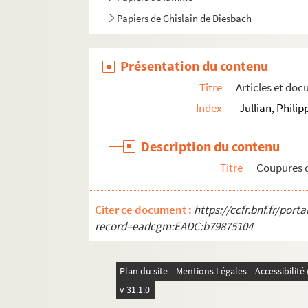
Papiers de Ghislain de Diesbach
Présentation du contenu
Titre
Articles et doc
Index
Jullian, Phili
Description du contenu
Titre
Coupures d
Citer ce document :
https://ccfr.bnf.fr/por
record=eadcgm:EADC:b79875104
Plan du site
Mentions Légales
Accessibilit
v 31.1.0