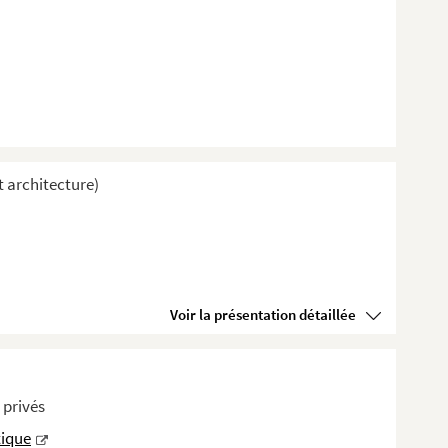
t architecture)
Voir la présentation détaillée
 privés
tique