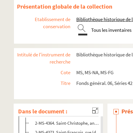
Présentation globale de la collection
Etablissement de
Bibliothèque historique de la
conservation
Tous les inventaires
Intitulé de l'instrument de
Bibliothèque historique de l
recherche
Section A : séries 42 à 45, Monuments publics
Cote
MS, MS-NA, MS-FG
Section B : série 46, Hôtels, maisons et édifices privés
Titre
Fonds général. 06, Séries 42
Albe - Dragon
Faubourg-Saint-Honoré - Louvois
Mayenne - Reine-Marguerite
Dans le document :
Prés
Saint-Christophe - Vieille-Monnaie ; et bâtiments non iden
2-MS-4364. Saint-Christophe, ancienne rue. Dossier rel
2-MS-4373. Saint-François, rue (devenue partie de la 