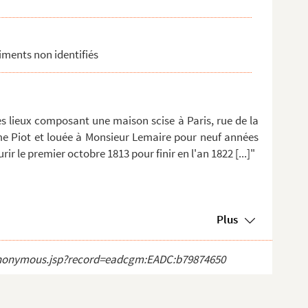
timents non identifiés
 des lieux composant une maison scise à Paris, rue de la
e Piot et louée à Monsieur Lemaire pour neuf années
 le premier octobre 1813 pour finir en l'an 1822 [...]"
Plus
ct_anonymous.jsp?record=eadcgm:EADC:b79874650