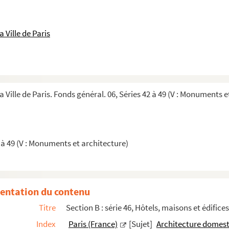
 Ville de Paris
a Ville de Paris. Fonds général. 06, Séries 42 à 49 (V : Monuments e
 à 49 (V : Monuments et architecture)
entation du contenu
tifiés
Titre
Section B : série 46, Hôtels, maisons et édifices
atif à une maison sise au n° 2 rue Saint-Christophe, dans...
Index
Paris (France)
[Sujet]
Architecture domes
rue Debelleyme). Documents relatifs à une maison sise rue ...