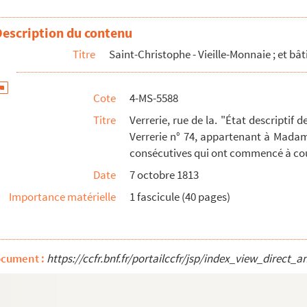
Description du contenu
surance contre les incendies établie par arrêt du conseil d...
Titre
Saint-Christophe - Vieille-Monnaie ; et bâ
r de Chavigny d'une somme de 325 livres due à la comtesse ...
Sainte-Mesme, cloistre Saint-Jean-en-Grêve, en l'état qu'...
Cote
4-MS-5588
e menuiserie dans l'hôtel du duc de La Force sis rue Tara...
Titre
Verrerie, rue de la. "État descriptif
Verrerie n° 74, appartenant à Madam
consécutives qui ont commencé à courir
 faire dans la maison de M. Panckoucke, sise 26 rue du Te...
Date
7 octobre 1813
Importance matérielle
1 fascicule (40 pages)
u paiement de droits de cens arriérés sur une maison rue T...
Louis XIV donnant à Jules Hardouin-Mansart l'emplacement restant...
is Dodat. Livre de comptes de la galerie Véro-Dodat pour l...
ocument :
https://ccfr.bnf.fr/portailccfr/jsp/index_view_dire
eux composant une maison scise à Paris, rue de la Verrer...
ges de serrurerie faits et fournis par moi Tauteiller, s...