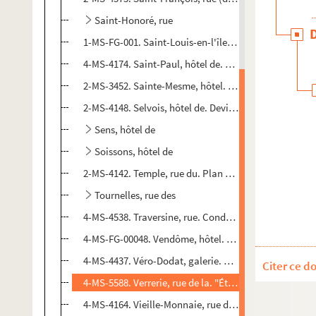
Saint-Honoré, rue
1-MS-FG-001. Saint-Louis-en-l'île, rue. Compagnie d'as
4-MS-4174. Saint-Paul, hôtel de. Paiement par le sieu
2-MS-3452. Sainte-Mesme, hôtel. "Plans de l'hôtel(le) 
2-MS-4148. Selvois, hôtel de. Devis pour des travaux d
Sens, hôtel de
Soissons, hôtel de
2-MS-4142. Temple, rue du. Plan et devis des travaux à
Tournelles, rue des
4-MS-4538. Traversine, rue. Condamnation par défaut a
4-MS-FG-00048. Vendôme, hôtel. Lettres patentes de 
4-MS-4437. Véro-Dodat, galerie. Benoît Véro et Franço
Citer ce d
4-MS-5588. Verrerie, rue de la. "État descriptif des li
4-MS-4164. Vieille-Monnaie, rue de la. "Mémoire d'ouvra