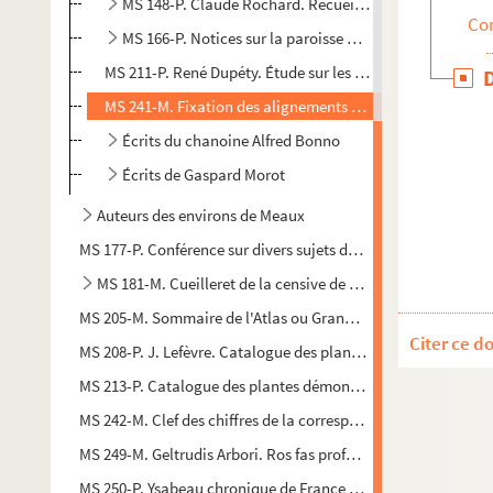
MS 148-P. Claude Rochard. Recueil sur Meaux
Con
MS 166-P. Notices sur la paroisse de Voulton et sur l'ég
MS 211-P. René Dupéty. Étude sur les ponts de La Ferté-s
MS 241-M. Fixation des alignements des routes n° 3 de Paris
Écrits du chanoine Alfred Bonno
Écrits de Gaspard Morot
Auteurs des environs de Meaux
MS 177-P. Conférence sur divers sujets de morale
MS 181-M. Cueilleret de la censive de Reims pour l'année 
MS 205-M. Sommaire de l'Atlas ou Grand recueil de cartes géog
Citer ce d
MS 208-P. J. Lefèvre. Catalogue des plantes envoyées au 1er 
MS 213-P. Catalogue des plantes démontrées au Jardin du Ro
MS 242-M. Clef des chiffres de la correspondance de Jacque
MS 249-M. Geltrudis Arbori. Ros fas professio y prometo obed
MS 250-P. Ysabeau chronique de France en 4 actes de Paul For