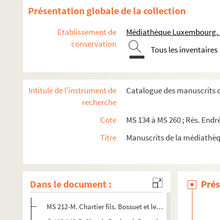
Présentation globale de la collection
Etablissement de
Médiathèque Luxembourg. 
conservation
Tous les inventaires
Intitulé de l'instrument de
Catalogue des manuscrits
Manuscrits de l'évêché et du grand séminaire de Meaux
recherche
Fonds du collège de Meaux
Cote
MS 134 à MS 260 ; Rés. Endrès
Manuscrits anciens du fonds André-Endrès
Titre
Manuscrits de la médiathè
Manuscrits du fonds Honoré-Ronssin
Archives de la bibliothèque et du musée de Meaux
Documents concernant Meaux et ses environs
Dans le document :
Prés
Études sur Meaux et ses environs
MS 212-M. Chartier fils. Bossuet et les débuts de Louis XIV