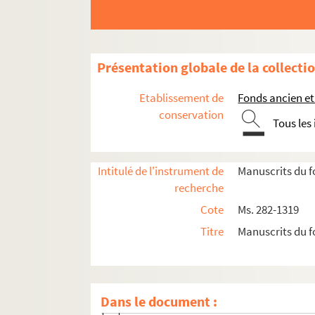
Ms. 533. Charles Martin. Abrégé du commun des s
Ms. 542. Phisica seu Naturae studium
Ms. 813. Cahier d'écolier d'histoire de France
Présentation globale de la collecti
Ms. 814. Histoire naturelle médicale : Antoine d
Etablissement de
Fonds ancien et
Fonds François-Thomas-Marie-de-Baculard-
conservation
Fonds Félix-Bourquelot, suite
Tous les
Provins
Département de Seine-et-Marne
Intitulé de l'instrument de
Manuscrits du f
recherche
Comté de Champagne
Cote
Ms. 282-1319
Autres départements
Titre
Manuscrits du f
Pays étrangers
Notes sur l'art
Archéologie
Dans le document :
Archéologie préhistorique et archéologi