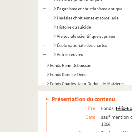
Paganisme et christianisme antique
Hérésies chrétiennes et sorcellerie
Histoire du suicide
Vie sociale scientifique et privée
École nationale des chartes
Autres œuvres
Fonds René-Debuisson
Fonds Danièle-Denis
Fonds Charles-Jean-Duduit-de-Maizières
Fonds Edme-Jean-Noël-Hénin
Présentation du contenu
Fonds Pierre-Lebrun
Titre
Fonds
Félix-B
Fonds Émile Lefèvre : notes et articles sur Pr
Date
sauf mention c
Fonds Maximilien-Michelin, suite
1868
Fonds Armand-Bernard-Moreau-de-La Roche