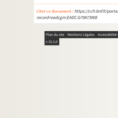
Citer ce document :
https://ccfr.bnf.fr/por
record=eadcgm:EADC:b79873908
Plan du site
Mentions Légales
Accessibilit
v 31.1.0