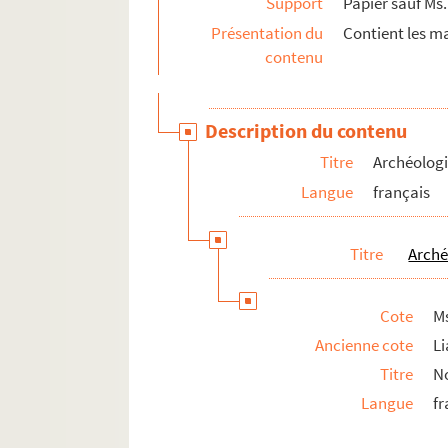
Support
Papier sauf Ms.
Fonds de la famille Pétillon et de ses alliés
Présentation du
Contient les ma
Fonds Jean-Baptiste-Rivot
contenu
Fonds Louis-Rogeron
Description du contenu
Titre
Archéolog
Langue
français
Titre
Arché
Cote
Ms
Ancienne cote
Li
Titre
No
Langue
fr