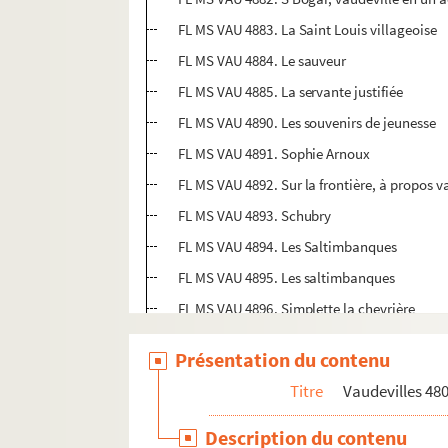
FL MS VAU 4883. La Saint Louis villageoise
FL MS VAU 4884. Le sauveur
FL MS VAU 4885. La servante justifiée
FL MS VAU 4890. Les souvenirs de jeunesse
FL MS VAU 4891. Sophie Arnoux
FL MS VAU 4892. Sur la frontière, à propos 
FL MS VAU 4893. Schubry
FL MS VAU 4894. Les Saltimbanques
FL MS VAU 4895. Les saltimbanques
FL MS VAU 4896. Simplette la chevrière
FL MS VAU 4897. Si jamais j’te pince
Présentation du contenu
FL MS VAU 4898. Si Pontoise le savait
Titre
Vaudevilles 48
FL MS VAU 4899. Le second mari de ma fem
Description du contenu
Vaudevilles 4900-4999