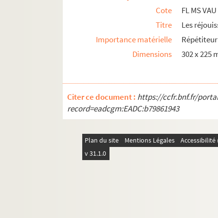
Cote
FL MS VAU
Vaudevilles 5000-5099
Titre
Les réjoui
Vaudevilles 5100-5122
Importance matérielle
Répétiteur 
Partitions associées
Dimensions
302 x 225
Citer ce document :
https://ccfr.bnf.fr/por
record=eadcgm:EADC:b79861943
Plan du site
Mentions Légales
Accessibilit
v 31.1.0