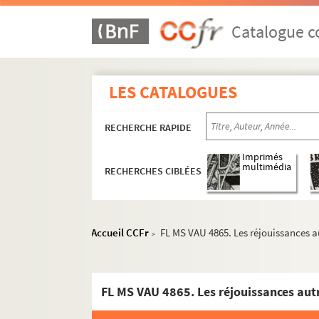
FL MS VAU 4834. Le père de la débutante
Catalogue co
FL MS VAU 4835. Le protégé
FL MS VAU 4836. Passé minuit
FL MS VAU 4837. Le pauvre Jacques
LES CATALOGUES
FL MS VAU 4838. La permission de dix heures
FL MS VAU 4839. Les pénitens blancs
RECHERCHE RAPIDE
FL MS VAU 4840. Les princesses de la rampe
Imprimés
FL MS VAU 4841. La petite cousine
multimédia
RECHERCHES CIBLÉES
FL MS VAU 4842. La petite fadette
FL MS VAU 4843. Philippe
FL MS VAU 4844. Paris qui dort
Accueil CCFr
FL MS VAU 4865. Les réjouissances a
>
FL MS VAU 4845. Pas de fumée sans feu
FL MS VAU 4846. Le premier coup de canif
FL MS VAU 4865. Les réjouissances aut
FL MS VAU 4847. Les petits moyens
FL MS VAU 4848. La paix du ménage