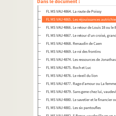
Dans le document :
FL MS VAU 4863. Roquelaure ou L’homme le pl
FL MS VAU 4864. La route de Poissy
FL MS VAU 4865. Les réjouissances autrichi
FL MS VAU 4866. Le retour de Louis 18 ou le 8
FL MS VAU 4867. Le retour d’un croisé, gran
FL MS VAU 4868. Renaudin de Caen
FL MS VAU 4869. Le roi des frontins
FL MS VAU 4874. Les ressources de Jonathas
FL MS VAU 4875. Roch et Luc
FL MS VAU 4876. Le réveil du lion
FL MS VAU 4877. Rage d’amour ou La femme
FL MS VAU 4879. Sans gene chez lui, vaudevi
FL MS VAU 4880. Le savetier et le financier 
FL MS VAU 4881. Les six pantoufles
FL MS VAU 4882. S Bogar, vaudeville en un 