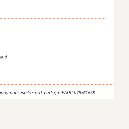
taud
ct_anonymous.jsp?record=eadcgm:EADC:b79861658