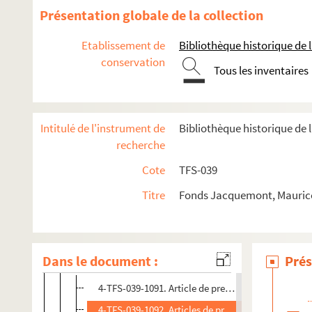
Présentation globale de la collection
Metteur en scène
Directeur de théâtre, de festivals, de compagnies théât
Etablissement de
Bibliothèque historique de la
conservation
Spectateur
Tous les inventaires
Documentation
Jacques Copeau
Intitulé de l'instrument de
Bibliothèque historique de 
Louis Jouvet
recherche
Gérard Philipe
Cote
TFS-039
Etudes sur le théâtre
Titre
Fonds Jacquemont, Maurice
Théâtre pour enfants de Léon Chancerel
Photographies
Presse
Dans le document :
Prés
Presse, auteurs
4-TFS-039-1091. Article de presse sur Alphonse All
4-TFS-039-1092. Articles de presse sur Antonin Ar