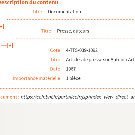
Description du contenu
é
Titre
Documentation
Balzac
Barrault
Titre
Presse, auteurs
udelaire
rt
Cote
4-TFS-039-1092
rnanos
Titre
Articles de presse sur Antonin Ar
ondin
Date
1967
Importance matérielle
1 pièce
l
au
ocument :
https://ccfr.bnf.fr/portailccfr/jsp/index_view_dire
onstant
rrell