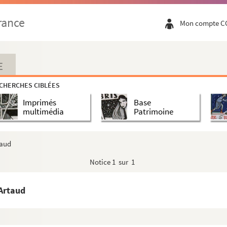
rance
Mon compte C
E
CHERCHES CIBLÉES
Imprimés
Base
multimédia
Patrimoine
taud
Notice
1 sur 1
 Artaud