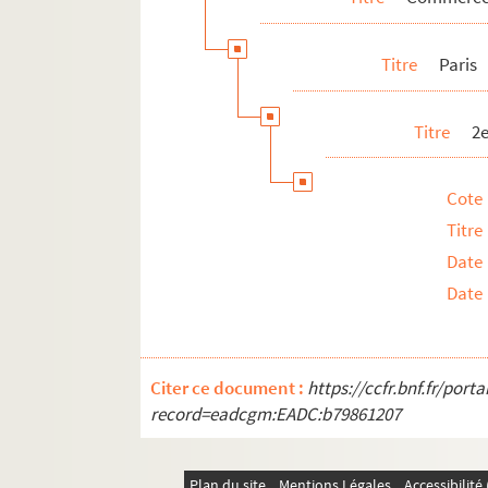
Marques de prêt-à-porter
Maisons de haute couture et de créateurs
Titre
Paris
Commerce d'entretien : teinturerie, stopp
Chaussures
Titre
2
Chapeaux
Accessoires
Cote
Titre
Date
Date
Citer ce document :
https://ccfr.bnf.fr/por
record=eadcgm:EADC:b79861207
Plan du site
Mentions Légales
Accessibilit