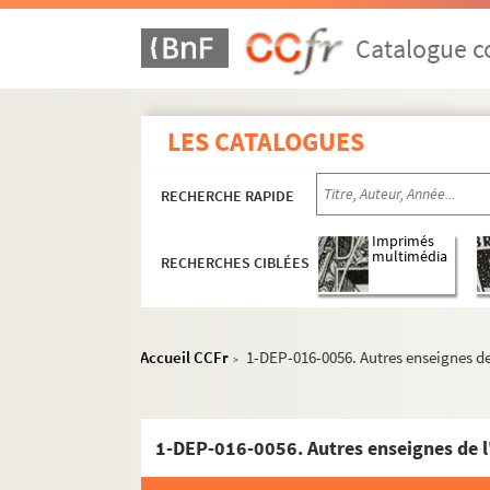
Royal House
Catalogue co
8-DEP-016-0272. Rufin
4-DEP-016-0404. Ch. Ruprecht Fil
8-DEP-016-0276. F. Savary
LES CATALOGUES
1-DEP-016-0054. Savignard, Toche
8-DEP-016-0405. Gaston Scheper
RECHERCHE RAPIDE
8-DEP-016-0415. Scherschen et S
Imprimés
8-DEP-016-0080. Seelio
multimédia
RECHERCHES CIBLÉES
8-DEP-016-0361. Shizuka
4-DEP-016-0547. L. Simon Lhermit
Accueil CCFr
1-DEP-016-0056. Autres enseignes de
4-DEP-016-0477. Maurice Sools
>
The Sport
8-DEP-016-0406. Stark and Sons
1-DEP-016-0056. Autres enseignes de l
4-DEP-016-0422. Léon Storch