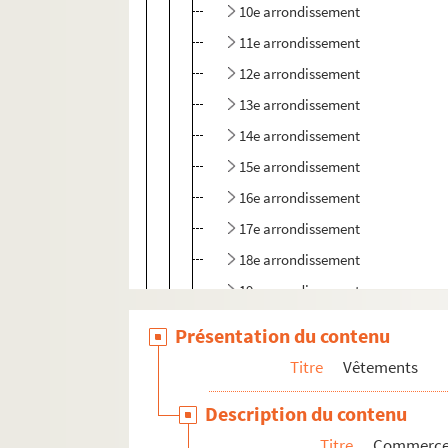
10e arrondissement
11e arrondissement
12e arrondissement
13e arrondissement
14e arrondissement
15e arrondissement
16e arrondissement
17e arrondissement
18e arrondissement
19e arrondissement
20e arrondissement
Présentation du contenu
Banlieue
Titre
Vêtements
Province
Description du contenu
Etranger
Titre
Commerces 