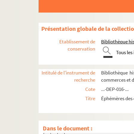
4-DEP-016-0425. H. Suchot
4-DEP-016-0437. Tailleur (de no
8-DEP-016-0413. Armand Taupin
Présentation globale de la collecti
4-DEP-016-0439. Tengwall et Cie,
Thiéry Aîné et Sigrand
Etablissement de
Bibliothèque his
8-DEP-016-0408. Augustine Tho
conservation
Tous les
2-DEP-016-0071. Valenciennes Fr
1-DEP-016-0023. Aux Variétés
Intitulé de l'instrument de
Bibliothèque h
4-DEP-016-0478. Victoire
recherche
commerces et d
8-DEP-016-0410. Vidal et Vaultie
Cote
...-DEP-016-...
4-DEP-016-0498. A la Ville de Ro
Titre
Éphémères des 
4-DEP-016-0448. Aux Villes de Su
8-DEP-016-0941. Walles
8-DEP-016-0905. Wellston
Dans le document :
8-DEP-016-0320. P. Ziska