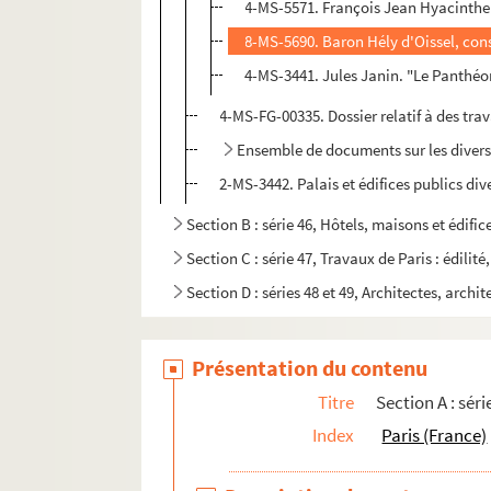
4-MS-5571. François Jean Hyacinthe F
8-MS-5690. Baron Hély d'Oissel, conse
4-MS-3441. Jules Janin. "Le Panthéo
4-MS-FG-00335. Dossier relatif à des trav
Ensemble de documents sur les diver
2-MS-3442. Palais et édifices publics div
Section B : série 46, Hôtels, maisons et édific
Section C : série 47, Travaux de Paris : édilit
Section D : séries 48 et 49, Architectes, archit
Présentation du contenu
Titre
Section A : sér
Index
Paris (France)