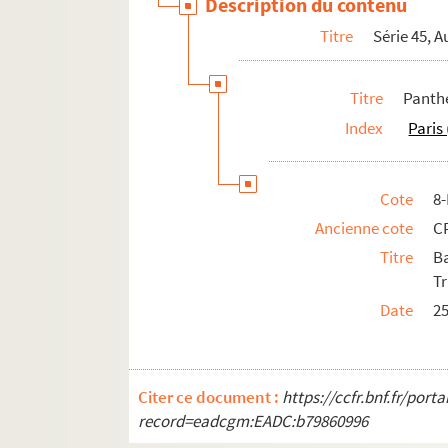
Description du contenu
Titre
Série 45, A
Titre
Panth
Index
Paris
Cote
8
Ancienne cote
C
Titre
B
Tr
Date
2
Citer ce document :
https://ccfr.bnf.fr/por
record=eadcgm:EADC:b79860996