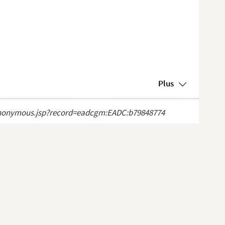
Plus
ct_anonymous.jsp?record=eadcgm:EADC:b79848774