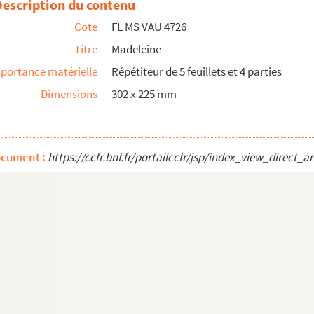
Description du contenu
Cote
FL MS VAU 4726
Titre
Madeleine
portance matérielle
Répétiteur de 5 feuillets et 4 parties
Dimensions
302 x 225 mm
vaudeville en Deux actes par Mr Mr J'aime fils et DelacourT...
ocument :
https://ccfr.bnf.fr/portailccfr/jsp/index_view_dire
acte par Mr MrLouis-Boyer et Ch. Nuitter