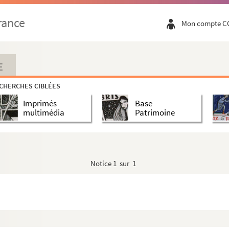
rance
Mon compte C
E
CHERCHES CIBLÉES
Imprimés
Base
multimédia
Patrimoine
Malo
Notice
1 sur 1
ez-vous, vaudeville en un acte de MMrs Désaugiers,Gentil et Rou...
tale, melée de Vaudevilles en un acte et en prose