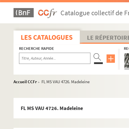
Vaudevilles 4600-4699
Catalogue collectif de F
Vaudevilles 4700-4799
FL MS VAU 4700. Le médecin des dames
FL MS VAU 4701. La mère de famille
LES CATALOGUES
LE RÉPERTOIR
FL MS VAU 4702. Le métier et la quenouille
RECHERCHE RAPIDE
RE
FL MS VAU 4703. Madame Dubarry, en 3 actes
FL MS VAU 4704. Les petites marionettes
d
te
FL MS VAU 4705. M
de S
Agnes ou La femme à principes
FL MS VAU 4706. La mère au bal
Accueil CCFr
FL MS VAU 4726. Madeleine
>
FL MS VAU 4707. Monsieur Dumolet ou Le départ pour St 
FL MS VAU 4708. La matrimonio-manie ou Gai, Gai, mari
FL MS VAU 4709. La marchande de mode, parodie de la Ves
FL MS VAU 4726. Madeleine
FL MS VAU 4710. La marquise de Reteintaille
FL MS VAU 4711. Les malheurs d’un joli garçon