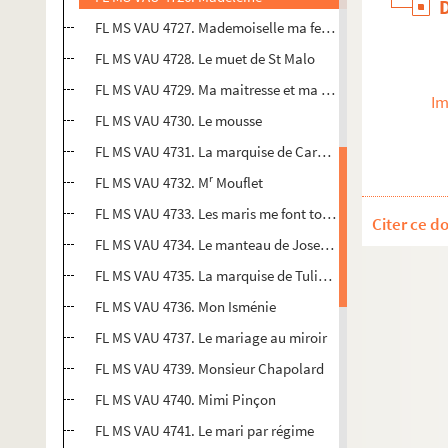
FL MS VAU 4727. Mademoiselle ma femme
FL MS VAU 4728. Le muet de St Malo
FL MS VAU 4729. Ma maitresse et ma femme
Im
FL MS VAU 4730. Le mousse
FL MS VAU 4731. La marquise de Carabas
r
FL MS VAU 4732. M
Mouflet
FL MS VAU 4733. Les maris me font toujours rire, comédie-
Citer ce d
FL MS VAU 4734. Le manteau de Joseph, vaudeville en un 
FL MS VAU 4735. La marquise de Tulipano
FL MS VAU 4736. Mon Isménie
FL MS VAU 4737. Le mariage au miroir
FL MS VAU 4739. Monsieur Chapolard
FL MS VAU 4740. Mimi Pinçon
FL MS VAU 4741. Le mari par régime