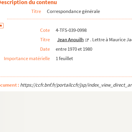
Description du contenu
quemont
Titre
Correspondance générale
quemont
lenc". Lettre à Maurice Jacquemont
Cote
4-TFS-039-0998
uemont
Titre
Jean Anouilh
. Lettre à Maurice 
quemont
Date
entre 1970 et 1980
acquemont
Importance matérielle
1 feuillet
 Jacquemont
Jacquemont
emont
ocument :
https://ccfr.bnf.fr/portailccfr/jsp/index_view_dire
cquemont
emont
cquemont
ce Jacquemont
e Jacquemont