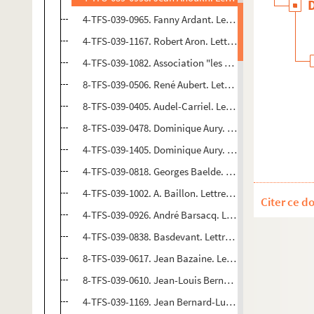
4-TFS-039-0965. Fanny Ardant. Lettre à Maurice Jac
4-TFS-039-1167. Robert Aron. Lettres à Maurice Jac
4-TFS-039-1082. Association "les amis de Francis Pou
8-TFS-039-0506. René Aubert. Lettre à Maurice Jacq
8-TFS-039-0405. Audel-Carriel. Lettre à Maurice Jac
8-TFS-039-0478. Dominique Aury. Lettre à Maurice J
4-TFS-039-1405. Dominique Aury. Lettres de Maurice
4-TFS-039-0818. Georges Baelde. Lettres à Maurice 
4-TFS-039-1002. A. Baillon. Lettre de Maurice Jacqu
Citer ce d
4-TFS-039-0926. André Barsacq. Lettre à Maurice Ja
4-TFS-039-0838. Basdevant. Lettre de Maurice Jacqu
8-TFS-039-0617. Jean Bazaine. Lettres à Maurice Ja
8-TFS-039-0610. Jean-Louis Bernard. Lettre à Mauri
4-TFS-039-1169. Jean Bernard-Luc. Lettres à Mauric