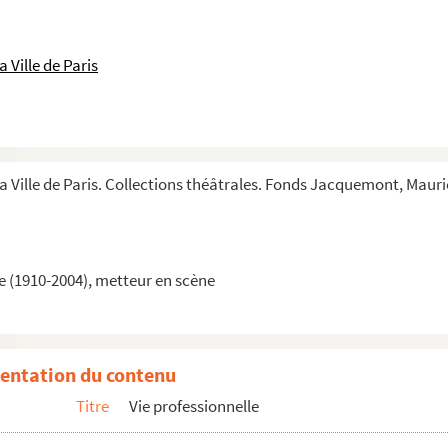
 Ville de Paris
la Ville de Paris. Collections théâtrales. Fonds Jacquemont, Maur
e Jacquemont
 (1910-2004), metteur en scène
ice Jacquemont
tres à Maurice Jacquemont
e Paris. Lettres à Maurice Jacquemont
entation du contenu
cquemont
Titre
Vie professionnelle
quemont
quemont