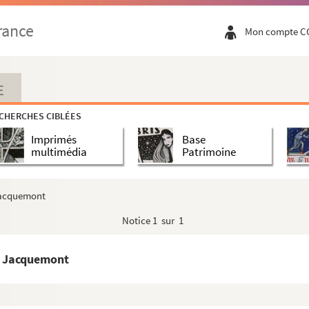
rance
Mon compte C
E
CHERCHES CIBLÉES
Imprimés
Base
multimédia
Patrimoine
 Jacquemont
Notice
1 sur 1
e Jacquemont
rales