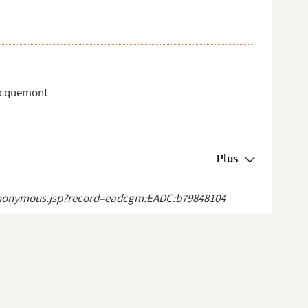
Jacquemont
Plus
ct_anonymous.jsp?record=eadcgm:EADC:b79848104