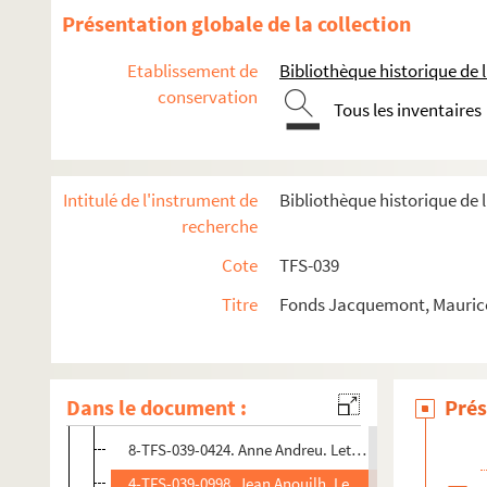
Spectateur
Présentation globale de la collection
Documentation
Etablissement de
Bibliothèque historique de la
Ecrivain
conservation
Scénariste
Tous les inventaires
Enseignement
Radio
Intitulé de l'instrument de
Bibliothèque historique de 
Distinctions
recherche
Correspondance générale
Cote
TFS-039
4-TFS-039-0990. Robert Abirached. Lettre de Mauric
Titre
Fonds Jacquemont, Maurice
8-TFS-039-0625. Christophe Allwright. Lettre à Maur
4-TFS-039-0819. Ambassade de France au Maroc. Let
4-TFS-039-1080. Amicale des directeurs de Théâtres d
Dans le document :
Prés
8-TFS-039-0284. Madame André. Lettre à Maurice Ja
8-TFS-039-0424. Anne Andreu. Lettre de Maurice Jac
4-TFS-039-0998. Jean Anouilh. Lettre à Maurice Jac