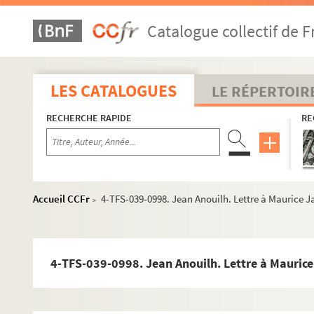
Catalogue collectif de F
LES CATALOGUES
LE RÉPERTOIR
RECHERCHE RAPIDE
RE
Accueil CCFr
4-TFS-039-0998. Jean Anouilh. Lettre à Maurice
>
Vie professionnelle
Acteur
4-TFS-039-0998. Jean Anouilh. Lettre à Mauric
Metteur en scène
Directeur de théâtre, de festivals, de compagnies théât