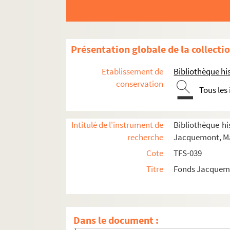
Présentation globale de la collecti
Vie professionnelle
Etablissement de
Bibliothèque his
Acteur
conservation
Tous les
Metteur en scène
Directeur de théâtre, de festivals, de co
Intitulé de l'instrument de
Bibliothèque his
Spectateur
recherche
Jacquemont, Ma
Documentation
Cote
TFS-039
Ecrivain
Titre
Fonds Jacquemo
Scénariste
Enseignement
Radio
Dans le document :
Distinctions