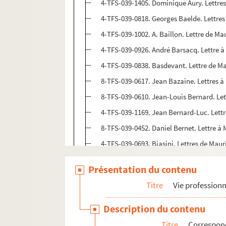
4-TFS-039-1405. Dominique Aury. Lettr
4-TFS-039-0818. Georges Baelde. Lettr
4-TFS-039-1002. A. Baillon. Lettre de 
4-TFS-039-0926. André Barsacq. Lettre
4-TFS-039-0838. Basdevant. Lettre de 
8-TFS-039-0617. Jean Bazaine. Lettres
8-TFS-039-0610. Jean-Louis Bernard. Le
4-TFS-039-1169. Jean Bernard-Luc. Let
8-TFS-039-0452. Daniel Bernet. Lettre 
4-TFS-039-0693. Biasini. Lettres de Ma
8-TFS-039-0614. Suzanne Bing. Lettre 
Présentation du contenu
8-TFS-039-0501. François Bloch-Lainé. 
Titre
Vie professionn
4-TFS-039-1697. Françoise Bordes. Lett
8-TFS-039-0410. Christian Bouillette. L
Description du contenu
8-TFS-039-0317. Pierre Brive. Lettres à
Titre
Correspon