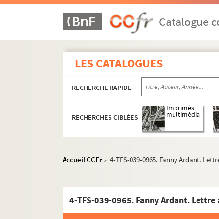
Catalogue co
LES CATALOGUES
RECHERCHE RAPIDE
Imprimés
multimédia
RECHERCHES CIBLÉES
Accueil CCFr
4-TFS-039-0965. Fanny Ardant. Lett
>
Vie professionnelle
Acteur
4-TFS-039-0965. Fanny Ardant. Lettre
Metteur en scène
Directeur de théâtre, de festivals, de co