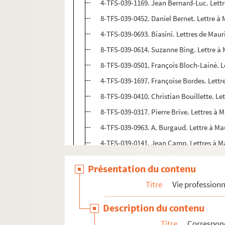
4-TFS-039-1169. Jean Bernard-Luc. Let
8-TFS-039-0452. Daniel Bernet. Lettre 
4-TFS-039-0693. Biasini. Lettres de Ma
8-TFS-039-0614. Suzanne Bing. Lettre 
8-TFS-039-0501. François Bloch-Lainé. 
4-TFS-039-1697. Françoise Bordes. Lett
8-TFS-039-0410. Christian Bouillette. L
8-TFS-039-0317. Pierre Brive. Lettres à
4-TFS-039-0963. A. Burgaud. Lettre à M
4-TFS-039-0141. Jean Camp. Lettres à 
8-TFS-039-0619. Pauline Campiche. Let
Présentation du contenu
8-TFS-039-0609. Maria Casarès. Lettre 
Titre
Vie professionn
4-TFS-039-1700. Jacques Castilot. Lett
4-TFS-039-1196. Jeanne Cerval. Lettre 
Description du contenu
4-TFS-039-1172. Herman Closson. Lettr
Titre
Correspon