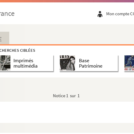
rance
Mon compte C
E
CHERCHES CIBLÉES
Imprimés
Base
multimédia
Patrimoine
Notice
1 sur 1