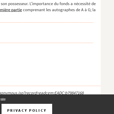
r son possesseur. L'importance du fonds a nécessité de
mière partie
comprenant les autographes de A à G; la
ct_anonymous.jsp?record=eadcgm:EADC:b79847168
vate
PRIVACY POLICY