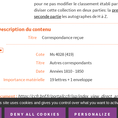
pour ne pas modifier le classement établi pa
diviser cette collection en deux parties: la
pre
seconde partie
les autographes de H à Z.
Description du contenu
Titre
Correspondance reçue
 décès, et invitations diverses
Cote
Ms 4028 (419)
Titre
Autres correspondants
Date
Années 1810 - 1850
Importance matérielle
19 lettres + 1 enveloppe
ocument :
https://ccfr.bnf.fr/portailccfr/jsp/index_view_dire
s site uses cookies and gives you control over what you want to acti
DENY ALL COOKIES
PERSONALIZE