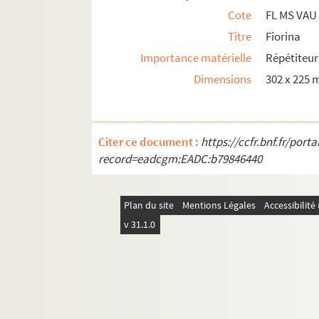
Cote
FL MS VAU
Vaudevilles 4900-4999
Titre
Fiorina
Vaudevilles 5000-5099
Importance matérielle
Répétiteur 
Vaudevilles 5100-5122
Dimensions
302 x 225
Partitions associées
Citer ce document :
https://ccfr.bnf.fr/por
record=eadcgm:EADC:b79846440
Plan du site
Mentions Légales
Accessibilit
v 31.1.0