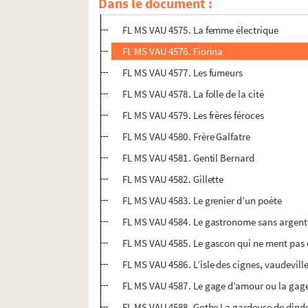
Dans le document :
FL MS VAU 4574. Follette
FL MS VAU 4575. La femme électrique
FL MS VAU 4576. Fiorina
FL MS VAU 4577. Les fumeurs
FL MS VAU 4578. La folle de la cité
FL MS VAU 4579. Les frères féroces
FL MS VAU 4580. Frère Galfatre
FL MS VAU 4581. Gentil Bernard
FL MS VAU 4582. Gillette
FL MS VAU 4583. Le grenier d’un poète
FL MS VAU 4584. Le gastronome sans argent
FL MS VAU 4585. Le gascon qui ne ment pas 
FL MS VAU 4586. L’isle des cignes, vaudevill
FL MS VAU 4587. Le gage d’amour ou la gage
FL MS VAU 4588. Gothe La gardeuse de dind