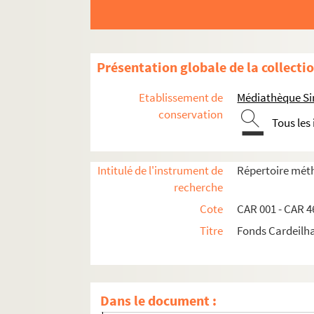
Présentation globale de la collecti
Etablissement de
Médiathèque Si
conservation
Tous les
Activités littéraires
Activités pour la presse locale
Intitulé de l'instrument de
Répertoire méth
recherche
Activités culturelles
Cote
CAR 001 - CAR 4
Recherches sur l'Histoire locale
Titre
Fonds Cardeilh
Les Chanteurs montagnards
Littérature et écrivains locaux
Étude de la toponymie en France et dans 
Dans le document :
La commune de Bagnères-de-Bigorre