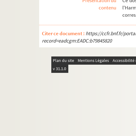
Présentation du
Ce do
contenu
l'Har
corre
Citer ce document :
https://ccfr.bnf.fr/por
record=eadcgm:EADC:b79845820
Plan du site
Mentions Légales
Accessibilit
v 31.1.0