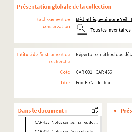
Présentation globale de la collection
Etablissement de
Médiathèque Simone Veil. 
conservation
Tous les inventaires
Activités littéraires
Intitulé de l'instrument de
Répertoire méthodique déta
Activités pour la presse locale
recherche
Activités culturelles
Cote
CAR 001 - CAR 466
Recherches sur l'Histoire locale
Titre
Fonds Cardeilhac
Les Chanteurs montagnards
Littérature et écrivains locaux
Étude de la toponymie en France et dans d'autres pays
Dans le document :
Prés
La commune de Bagnères-de-Bigorre
CAR 425. Notes sur les maires de Bagnères-de-Bigorre
CAR 426. Notes sur l'incendie du 19 août 1900.