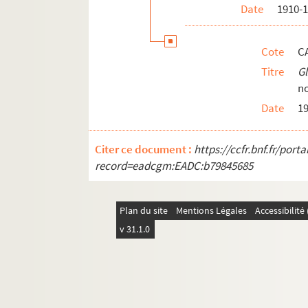
Date
1910-
Cote
C
Titre
G
no
Date
1
Citer ce document :
https://ccfr.bnf.fr/por
record=eadcgm:EADC:b79845685
Plan du site
Mentions Légales
Accessibilit
v 31.1.0