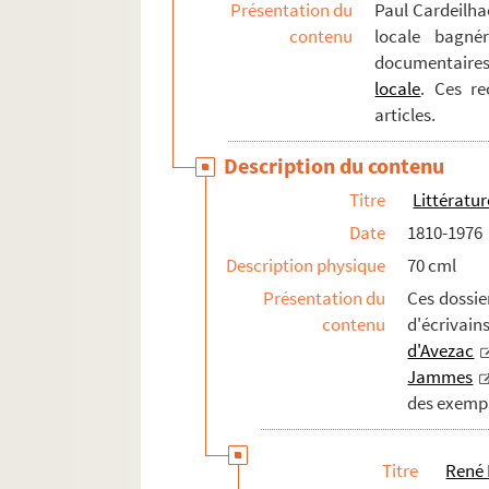
Présentation du
Paul Cardeilhac
contenu
locale bagné
documentaires 
locale
. Ces re
articles.
Description du contenu
Titre
Littératur
Date
1810-1976
Description physique
70 cml
Présentation du
Ces dossie
contenu
d'écrivai
d'Avezac
Jammes
des exempl
Titre
René 