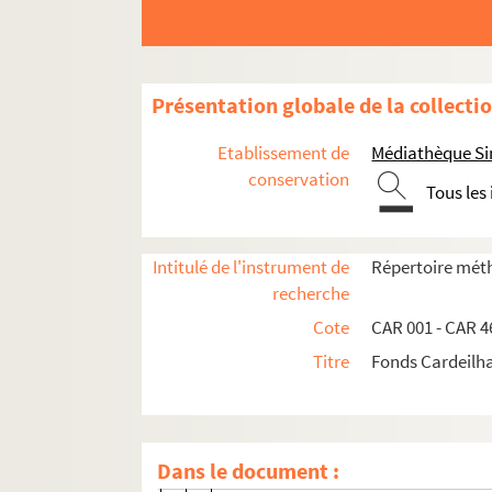
Présentation globale de la collecti
Etablissement de
Médiathèque Si
conservation
Tous les
Activités littéraires
Activités pour la presse locale
Intitulé de l'instrument de
Répertoire méth
Activités culturelles
recherche
Recherches sur l'Histoire locale
Cote
CAR 001 - CAR 4
Titre
Fonds Cardeilh
Les Chanteurs montagnards
Littérature et écrivains locaux
René Escoula
Dans le document :
CAR 384.
Heures mauves
.