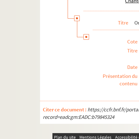
Chant
Titre
O
Cote
Titre
Date
Présentation du
contenu
Citer ce document :
https://ccfr.bnf.fr/por
record=eadcgm:EADC:b79845324
Plan du site
Mentions Légales
Accessibilit