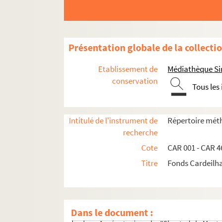
Présentation globale de la collecti
Etablissement de
Médiathèque Si
conservation
Tous les
Activités littéraires
Activités pour la presse locale
Intitulé de l'instrument de
Répertoire méth
Activités culturelles
recherche
Animation des saisons touristiques et cultur
Cote
CAR 001 - CAR 4
Saison "Arts et Culture" (1964-1965)
Titre
Fonds Cardeilh
Saison "La Rose et des Fleurs" (1967)
Saison "Amour, chants et sourire des 
Saison "La Nature heureuse" (1970)
Dans le document :