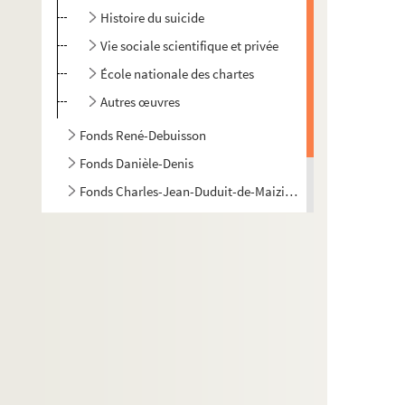
Histoire du suicide
Vie sociale scientifique et privée
École nationale des chartes
Autres œuvres
Fonds René-Debuisson
Fonds Danièle-Denis
Fonds Charles-Jean-Duduit-de-Maizières
Fonds Edme-Jean-Noël-Hénin
Fonds Pierre-Lebrun
Fonds Émile Lefèvre : notes et articles sur Provins
Fonds Maximilien-Michelin, suite
Fonds Armand-Bernard-Moreau-de-La Rochette
Fonds de la famille Pétillon et de ses alliés
Fonds Jean-Baptiste-Rivot