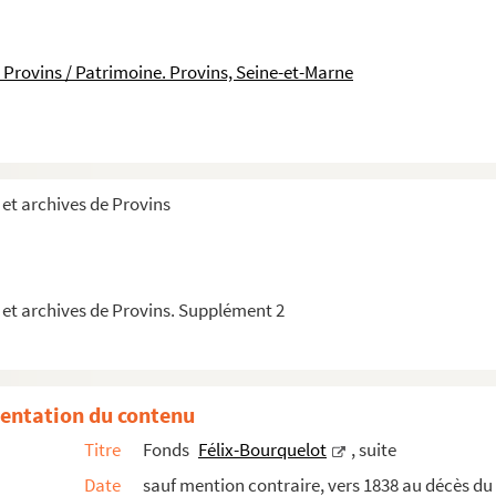
rrivées à Provins
 Provins / Patrimoine. Provins, Seine-et-Marne
m des Commentaires de César et sur les voies romaines de l...
e docteur Maximilien Michelin
et archives de Provins
 et archives de Provins. Supplément 2
it de la 2e édition de L'histoire et description de Provi...
stoire de Provins de M. Bourguelat (Félix), avocat
entation du contenu
Titre
Fonds
Félix-Bourquelot
, suite
Date
sauf mention contraire, vers 1838 au décès du
s thèses