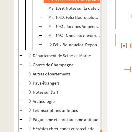
Ms. 1079. Notes sur la date de construction de
Ms. 1080. Félix Bourquelot. Lettres à Lebeau a
Ms. 1081. Jacques Ampenot. Lettre à Frédéric V
Ms. 1082. Nouveau document relatif à Angen
Félix Bourquelot. Réponse à Émile Lefèvre e
Département de Seine-et-Marne
Comté de Champagne
Autres départements
Pays étrangers
Notes sur l'art
Archéologie
Les inscriptions antiques
Paganisme et christianisme antique
Hérésies chrétiennes et sorcellerie