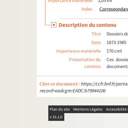
Importance matérielle
2,05 ml
Index
Correspondan
Description du contenu
Titre
Dossiers d
Date
1873-1985
Importance matérielle
170 cml
Présentation du
Ces dossie
contenu
documentat
Citer ce document :
https://ccfr.bnf.fr/por
record=eadcgm:EADC:b79844106
Plan du site
Mentions Légales
Accessibilit
v 31.1.0