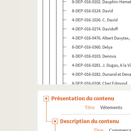
8-DEP-016-0102. Dauphin-Heme
8-DEP-016-0124. David
4-DEP-016-1026. C. David
4-DEP-016-0274. Davidoff
4-DEP-016-0476. Albert Davytex,
8-DEP-016-0360. Delya
8-DEP-016-0103. Denova
4-DEP-016-0281. J. Dugas, A la 
4-DEP-016-0282. Dunand et Dena
8-DEP-016-0108. Chez Edmond
8-DEP-016-0105. Elisa et Cie, pu
Présentation du contenu
4-DEP-016-0208. The Emporium
Titre
Vêtements
1-DEP-016-0015. Entrepôt anglo-
8-DEP-016-0107. Erneste, le Sauv
Description du contenu
8-DEP-016-0106. Etienne, The Sty
Titre
Commerces 