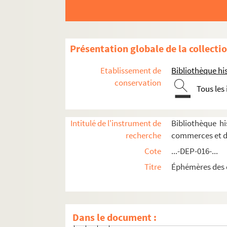
Linge de maison, blanc, trousseaux
Vêtements
Commerces de confection et de prêt-à-port
Présentation globale de la collecti
Paris
Etablissement de
Bibliothèque his
1er arrondissement
conservation
Tous les
2e arrondissement
2-DEP-016-0034. Albert
Intitulé de l'instrument de
Bibliothèque h
1-DEP-016-0037. A. Allègre et Fils
recherche
commerces et d
8-DEP-016-0046. American tailor
Cote
...-DEP-016-...
4-DEP-016-0141. American tailor
Titre
Éphémères des 
8-DEP-016-0414. Anatole
2-DEP-016-0021. Ava
8-DEP-016-0056. Bazau
Dans le document :
4-DEP-016-0167. Bernard et Cie