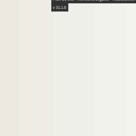
4-DEP-016-0262. Grande maison d
v 31.1.0
1-DEP-016-0020. Au Grand Saint
4-DEP-016-0253. Aux Grands mar
8-DEP-016-0138. E. Grard
4-DEP-016-0548. Green and Co
2-DEP-016-0038. P. M. Grunwald
8-DEP-016-0141. Ch. Guillot, pui
8-DEP-016-0245. Gundhard, puis
8-DEP-016-0249. Halle aux habit
8-DEP-016-0348. Halle Bys Riche
8-DEP-016-0155. L. Hédouin, Au
4-DEP-016-0474. Heko
High Life Tailor
8-DEP-016-0152. Hugon et Cie
8-DEP-016-0164. Roger Jeancla