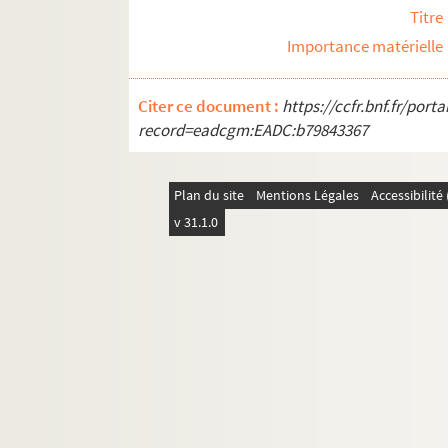
Titre
Importance matérielle
Citer ce document :
https://ccfr.bnf.fr/por
record=eadcgm:EADC:b79843367
Plan du site
Mentions Légales
Accessibilit
v 31.1.0