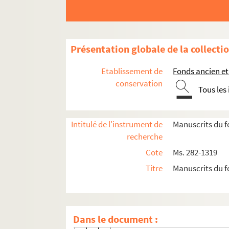
Ms. 988. Architecture et beaux-ar
Ms. 989. Peinture
Présentation globale de la collecti
Ms. 990. Peinture sur verre
Ms. 991. Peinture sur émail
Etablissement de
Fonds ancien et
Ms. 992. Miniatures et enluminur
conservation
Tous les
Ms. 993. Sculpture
Ms. 994. Glyptique
Intitulé de l'instrument de
Manuscrits du f
Ms. 995. Céramique
recherche
Ms. 996. Mosaïques
Cote
Ms. 282-1319
Ms. 997. Orfèvrerie
Titre
Manuscrits du f
Ms. 998. Niellure et gravure
Ms. 999. Fonderie de cloches
Ms. 1000. Vêtements
Dans le document :
Ms. 1001. Tapisseries