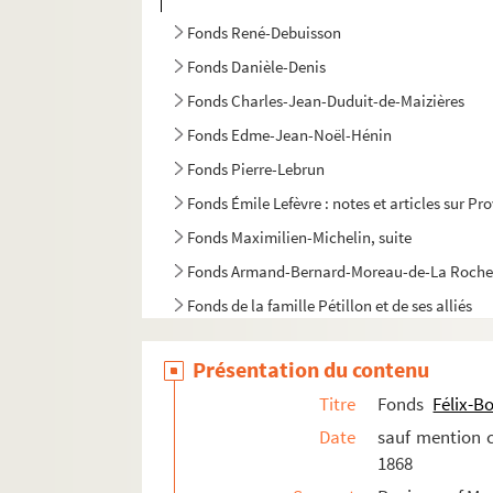
Fonds René-Debuisson
Fonds Danièle-Denis
Fonds Charles-Jean-Duduit-de-Maizières
Fonds Edme-Jean-Noël-Hénin
Fonds Pierre-Lebrun
Fonds Émile Lefèvre : notes et articles sur Pr
Fonds Maximilien-Michelin, suite
Fonds Armand-Bernard-Moreau-de-La Roche
Fonds de la famille Pétillon et de ses alliés
Fonds Jean-Baptiste-Rivot
Présentation du contenu
Fonds Louis-Rogeron
Titre
Fonds
Félix-B
Date
sauf mention c
1868