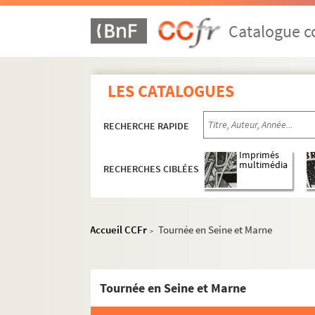
Il signor Fagotto (1983 ; Théâtre de la
Il signor Fagotto (1983 ; Sarlat)
Catalogue co
L'île de Tulipatan (1983 ; Pont Saint
Le roi cerf (1984 ; Théâtre de la Potini
LES CATALOGUES
Il signor Fagotto (1984 ; tournée)
Il signor Fagotto (1985 ; Théâtre Mouf
RECHERCHE RAPIDE
L'île de Tulipatan (1985 ; Théâtre Mou
Il signor Fagotto (1986 ; Carpentras)
Imprimés
multimédia
RECHERCHES CIBLÉES
L'île de Tulipatan (1986 ; Carpentras)
L'île de Tulipatan ; Il signor Fagotto (1
L'île de Tulipatan (1987 ; Théâtre des 
Accueil CCFr
Tournée en Seine et Marne
>
Comme il vous plaira (1987 ; Chelles)
Les perses, représentation 50ème ann
Tournée en Seine et Marne
L'île de Tulipatan (1989 ; Théâtre du
Les innocentines (1993 ; Théâtre 14 J.