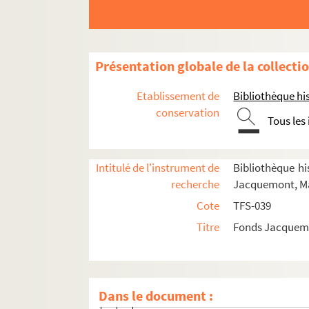
Projets de mises en scène non réalisé
Scènes non identifiées
Documents généraux
Présentation globale de la collecti
Années 30
Etablissement de
Bibliothèque his
Année 1950
conservation
Tous les
Année 1954
Année 1957
Intitulé de l'instrument de
Bibliothèque his
Année 1958
recherche
Jacquemont, Ma
Année 1959
Cote
TFS-039
Année 1960
Titre
Fonds Jacquemo
Année 1961
Année 1962
Année 1963
Dans le document :
Année 1964